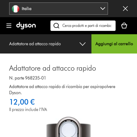
Salta
Italia
navigazione
Il
carrello
Cerca
è
su
vuoto
dyson.it
Adattatore ad attacco rapido
Aggiungi al carrello
Adattatore ad attacco rapido
N. parte 968235-01
Adattatore ad attacco rapido di ricambio per aspirapolvere
Dyson.
12,00 €
Il prezzo include l’IVA