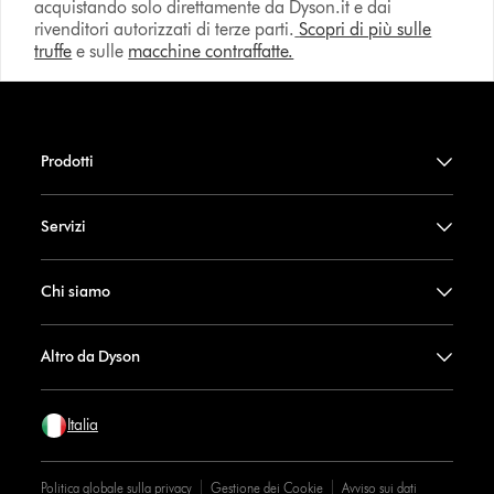
acquistando solo direttamente da Dyson.it e dai
rivenditori autorizzati di terze parti.
Scopri di più sulle
truffe
e sulle
macchine contraffatte.
Prodotti
Servizi
Chi siamo
Altro da Dyson
Italia
Politica globale sulla privacy
Gestione dei Cookie
Avviso sui dati