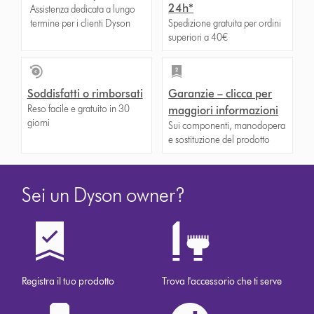
24h*
Assistenza dedicata a lungo
termine per i clienti Dyson
Spedizione gratuita per ordini
superiori a 40€
Soddisfatti o rimborsati
Garanzie – clicca per
Reso facile e gratuito in 30
maggiori informazioni
giorni
Sui componenti, manodopera
e sostituzione del prodotto
Sei un Dyson owner?
Registra il tuo prodotto
Trova l'accessorio che ti serve