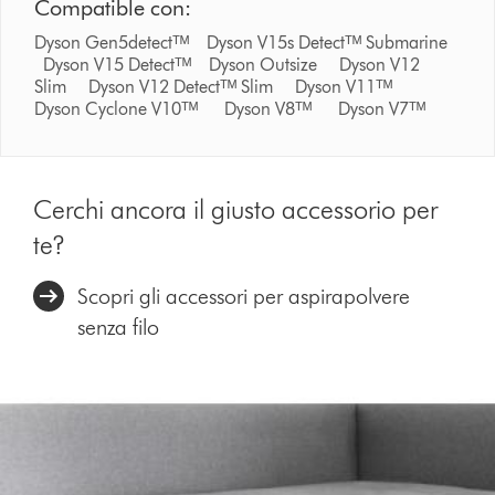
Compatible con:
Dyson Gen5detectᵀᴹ Dyson V15s Detectᵀᴹ Submarine
Dyson V15 Detectᵀᴹ Dyson Outsize Dyson V12
Slim Dyson V12 Detectᵀᴹ Slim Dyson V11ᵀᴹ
Dyson Cyclone V10ᵀᴹ Dyson V8ᵀᴹ Dyson V7ᵀᴹ
Cerchi ancora il giusto accessorio per
te?
Scopri gli accessori per aspirapolvere
senza filo