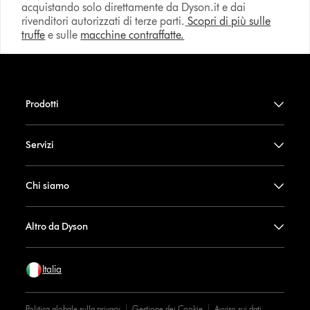
acquistando solo direttamente da Dyson.it e dai
rivenditori autorizzati di terze parti.
Scopri di più sulle
truffe
e sulle
macchine contraffatte.
Prodotti
Servizi
Chi siamo
Altro da Dyson
Italia
Politica globale sulla privacy
Gestione dei Cookie
Avviso sui dati