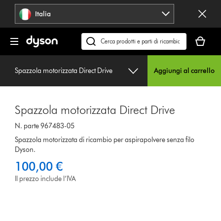
Salta
Italia
navigazione
Il
carrello
Cerca
è
su
vuoto
dyson.it
Spazzola motorizzata Direct Drive
Aggiungi al carrello
Spazzola motorizzata Direct Drive
N. parte 967483-05
Spazzola motorizzata di ricambio per aspirapolvere senza filo
Dyson.
100,00 €
Il prezzo include l’IVA