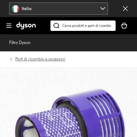
Salta
Italia
navigazione
Il
carrello
Cerca
è
su
vuoto
dyson.it
Filtro Dyson
Parti di ricambio e accessori