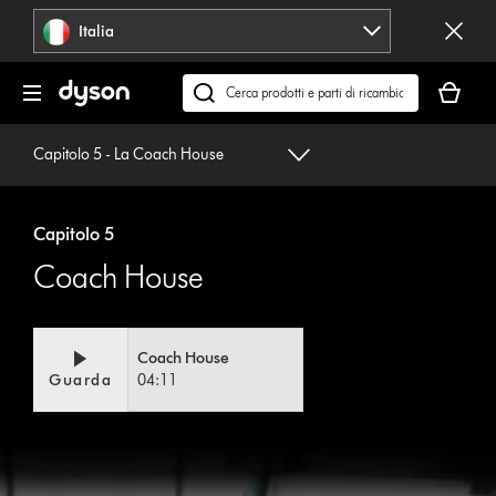
Salta
Italia
navigazione
Il
carrello
Cerca
è
su
vuoto
dyson.it
Capitolo 5 - La Coach House
Capitolo 5
Coach House
Coach House
Guarda
04:11