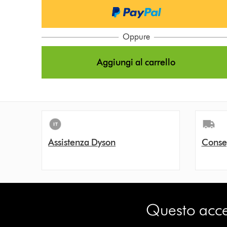
o
n
s
Oppure
Aggiungi al carrello
Assistenza Dyson
Conse
Questo acces