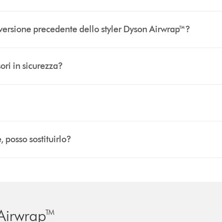
 versione precedente dello styler Dyson Airwrap™?
ri in sicurezza?
 posso sostituirlo?
 Airwrap™