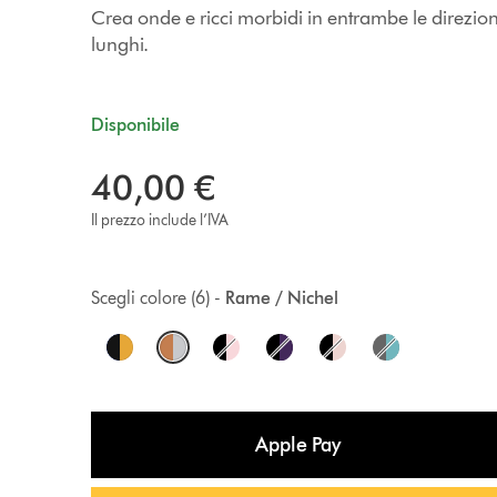
Crea onde e ricci morbidi in entrambe le direzion
lunghi.
Disponibile
40,00 €
Il prezzo include l’IVA
Scegli colore (6) -
Rame / Nichel
O
p
t
Apple Pay
i