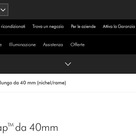
 ricondizionati
Trova un negozio
Per le aziende
Attiva la Garanzi
e
Illuminazione
Assistenza
Offerte
lungo da 40 mm (nichel/rame)
rap™ da 40mm