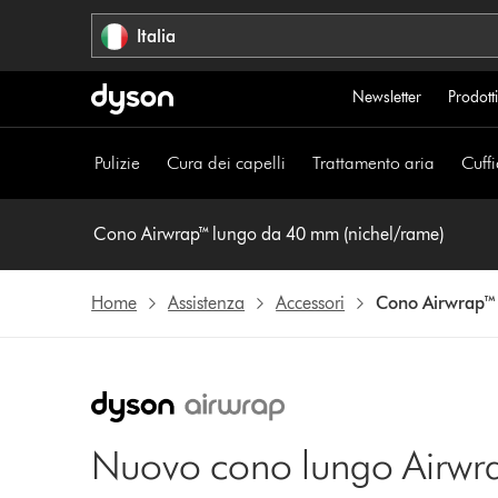
Salta
Italia
navigazione
Newsletter
Prodotti
Pulizie
Cura dei capelli
Trattamento aria
Cuffi
Cono Airwrap™ lungo da 40 mm (nichel/rame)
Home
Assistenza
Accessori
Cono Airwrap™ 
Nuovo cono lungo Airw