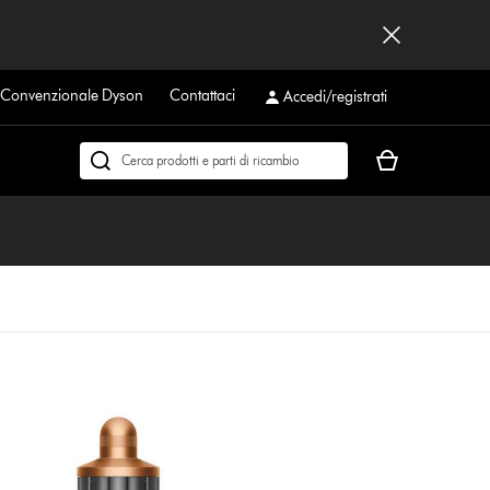
a Convenzionale Dyson
Contattaci
Accedi/registrati
Il
Cerca
carrello
su
è
dyson.it
vuoto