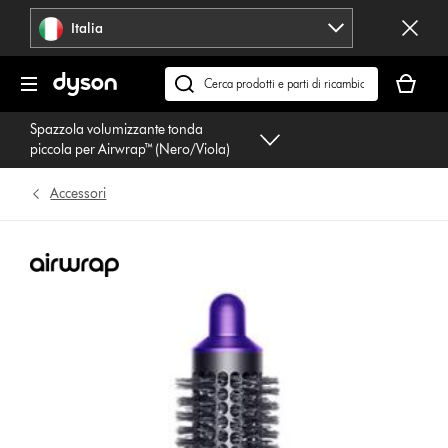
Salta
Italia
navigazione
Il
carrello
Cerca
è
su
Spazzola volumizzante tonda
vuoto
dyson.it
piccola per Airwrap™ (Nero/Viola)
Accessori