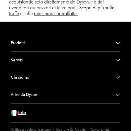
acquistando solo direttamente da Dyson.it e dai
rivenditori autorizzati di terze parti.
Scopri di più sulle
truffe
e sulle
macchine contraffatte.
Prodotti
Servizi
Chi siamo
Altro da Dyson
Italia
Politica globale sulla privacy
Gestione dei Cookie
Avviso sui dati