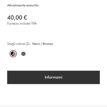
Attualmente esaurito
40,00 €
Il prezzo include l’IVA
Scegli colore (2) -
Nero / Bronzo
O
p
t
Informami
i
o
n
s