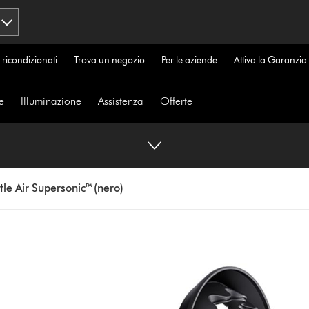
 ricondizionati
Trova un negozio
Per le aziende
Attiva la Garanzi
e
Illuminazione
Assistenza
Offerte
le Air Supersonic™ (nero)