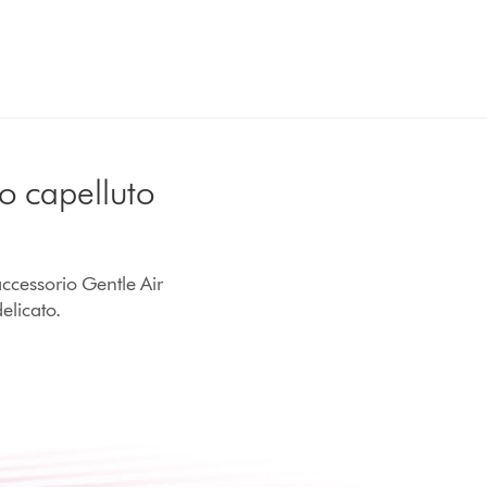
io capelluto
'accessorio Gentle Air
elicato.