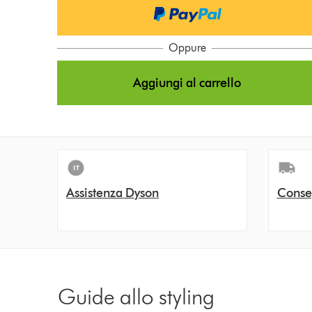
n
s
Oppure
Aggiungi al carrello
Assistenza Dyson
Conse
Guide allo styling