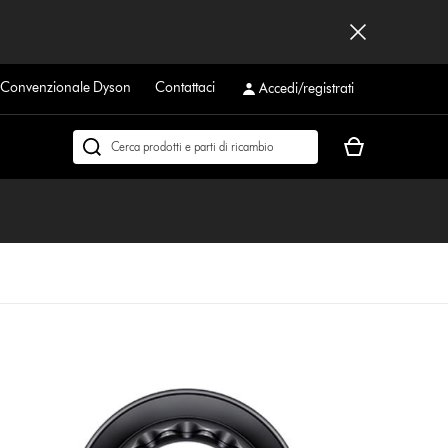
a Convenzionale Dyson
Contattaci
Accedi/registrati
Il
Cerca
carrello
su
è
dyson.it
vuoto