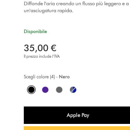
Diffonde l'aria creando un flusso più leggero e 
un'asciugatura rapida.
Disponibile
35,00 €
Il prezzo include l’IVA
Scegli colore (4) -
Nero
O
p
t
Apple Pay
i
o