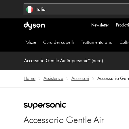
Salta
Italia
navigazione
Newsletter
Prodotti
Pulizie
Cura dei capelli
Trattamento aria
Cuffi
Accessorio Gentle Air Supersonic™ (nero)
Home
Assistenza
Accessori
Accessorio Gent
Accessorio Gentle Air