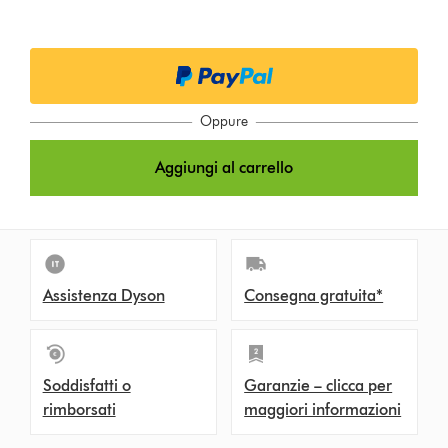
p
t
i
o
Oppure
n
Aggiungi al carrello
s
Assistenza Dyson
Consegna gratuita*
Soddisfatti o
Garanzie – clicca per
rimborsati
maggiori informazioni