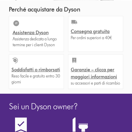
Perché acquistare da Dyson
Consegna gratuita
Assistenza Dyson
Per ordini superiori a 40€
Assistenza dedicata a lungo
termine per i clienti Dyson
Soddisfatti o rimborsati
Garanzie – clicca per
Reso facile e gratuito entro 30
maggiori informazioni
giorni
su accessori e parti di ricambio
Sei un Dyson owner?