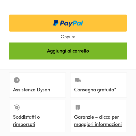
p
t
i
o
Oppure
n
Aggiungi al carrello
s
Assistenza Dyson
Consegna gratuita*
Soddisfatti o
Garanzie – clicca per
rimborsati
maggiori informazioni