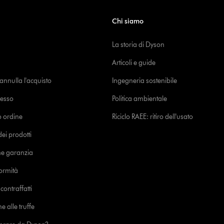
Chi siamo
La storia di Dyson
Articoli e guide
o annulla l'acquisto
Ingegneria sostenibile
cesso
Politica ambientale
uo ordine
Riciclo RAEE: ritiro dell'usato
i prodotti
ne garanzia
formità
ontraffatti
e alle truffe