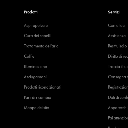
Prodotti
Servizi
Aspirapolvere
Contattaci
Cura dei capelli
Assistenza
Trattamento dell'aria
Restituisci 
Cuffie
Diritto di re
Illuminazione
Traccia il t
Asciugamani
Consegna de
Prodotti ricondizionati
Registrazio
Parti di ricambio
Dati di con
Mappa del sito
Apparecchi c
Fai attenzion