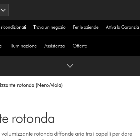
 ricondizionati
Trova un negozio
Per le aziende
Attiva la Garanzi
e
Illuminazione
Assistenza
Offerte
izzante rotonda (Nero/viola)
te rotonda
 volumizzante rotonda diffonde aria tra i capelli per dare