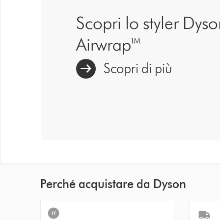
Scopri lo styler Dys
Airwrap™
Scopri di più
Perché acquistare da Dyson