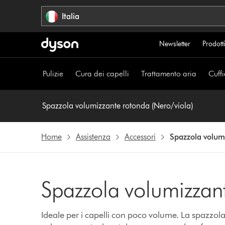
Salta
Italia
navigazione
Newsletter
Prodotti
Pulizie
Cura dei capelli
Trattamento aria
Cuffi
Spazzola volumizzante rotonda (Nero/viola)
Home
Assistenza
Accessori
Spazzola volum
Spazzola volumizzan
Ideale per i capelli con poco volume. La spazzola