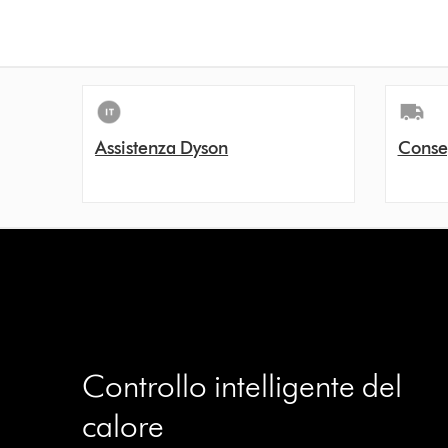
n
s
Assistenza Dyson
Conse
Controllo intelligente del
calore