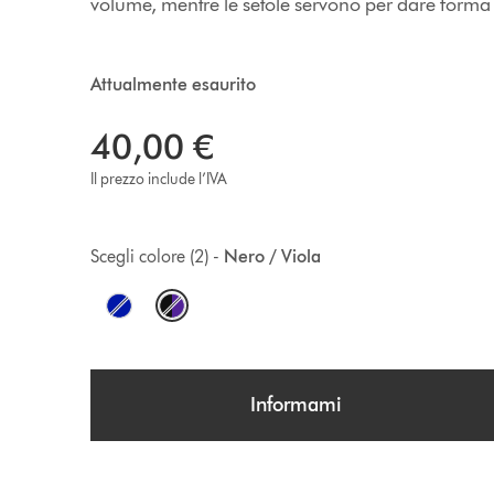
volume, mentre le setole servono per dare forma a
Attualmente esaurito
40,00 €
Il prezzo include l’IVA
Scegli colore (2) -
Nero / Viola
O
p
t
Informami
i
o