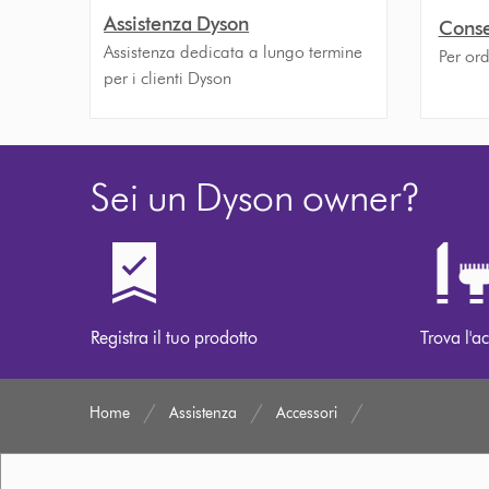
Assistenza Dyson
Conse
Assistenza dedicata a lungo termine
Per ord
per i clienti Dyson
Sei un Dyson owner?
Registra il tuo prodotto
Trova l'ac
Home
Assistenza
Accessori