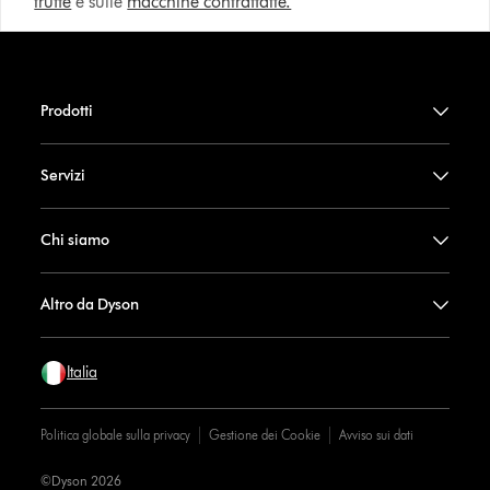
truffe
e sulle
macchine contraffatte.
Prodotti
Servizi
Chi siamo
Altro da Dyson
Italia
Politica globale sulla privacy
Gestione dei Cookie
Avviso sui dati
©Dyson 2026