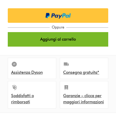
t
i
o
Oppure
n
Aggiungi al carrello
s
Assistenza Dyson
Consegna gratuita*
Soddisfatti o
Garanzie – clicca per
rimborsati
maggiori informazioni