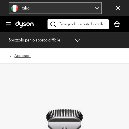
Salta
Italia
navigazione
Il
carrello
Cerca
è
su
vuoto
dyson.it
Spazzola per lo sporco difficile
Accessori