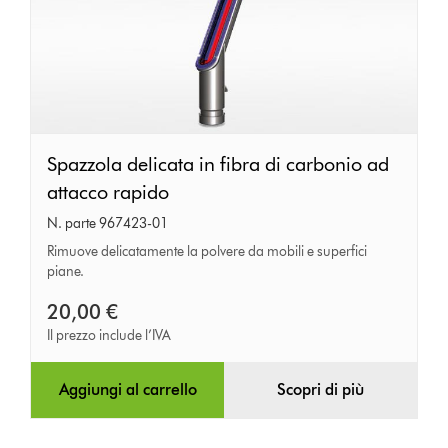
Spazzola
Spazzola delicata in fibra di carbonio ad
delicata
attacco rapido
in
N. parte 967423-01
fibra
Rimuove delicatamente la polvere da mobili e superfici
piane.
di
carbonio
20,00 €
ad
Il prezzo include l’IVA
attacco
rapido
Aggiungi al carrello
Scopri di più