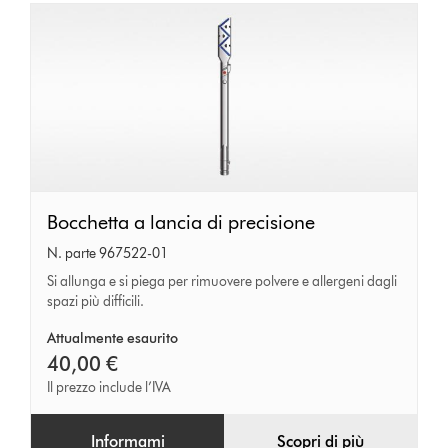
Bocchetta
Bocchetta a lancia di precisione
a
N. parte 967522-01
lancia
Si allunga e si piega per rimuovere polvere e allergeni dagli
spazi più difficili.
di
precisione
Attualmente esaurito
40,00 €
Il prezzo include l’IVA
Informami
Scopri di più