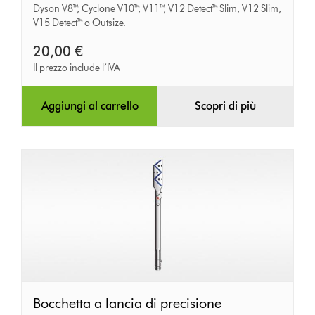
Dyson V8™, Cyclone V10™, V11™, V12 Detect™ Slim, V12 Slim,
rapido
V15 Detect™ o Outsize.
20,00 €
Il prezzo include l’IVA
Aggiungi al carrello
Scopri di più
Bocchetta
Bocchetta a lancia di precisione