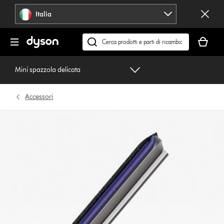
Salta
Italia
navigazione
Il
carrello
Cerca
è
su
vuoto
dyson.it
Mini spazzola delicata
Accessori