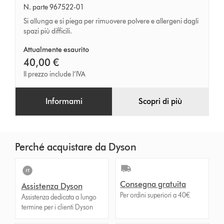
a
N. parte 967522-01
lancia
Si allunga e si piega per rimuovere polvere e allergeni dagli
spazi più difficili.
di
precisione
Attualmente esaurito
40,00 €
Il prezzo include l’IVA
Informami
Scopri di più
Perché acquistare da Dyson
Consegna gratuita
Assistenza Dyson
Per ordini superiori a 40€
Assistenza dedicata a lungo
termine per i clienti Dyson