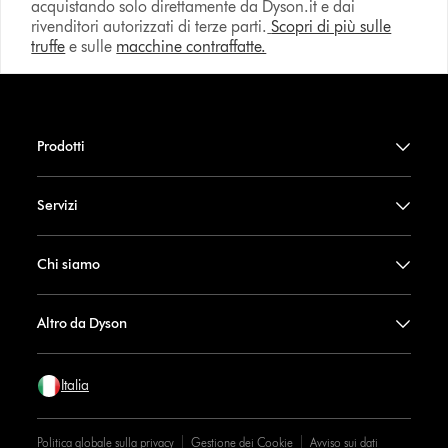
acquistando solo direttamente da Dyson.it e dai
rivenditori autorizzati di terze parti.
Scopri di più sulle
truffe
e sulle
macchine contraffatte.
Prodotti
Servizi
Chi siamo
Altro da Dyson
Italia
Politica globale sulla privacy
Gestione dei Cookie
Avviso sui dati