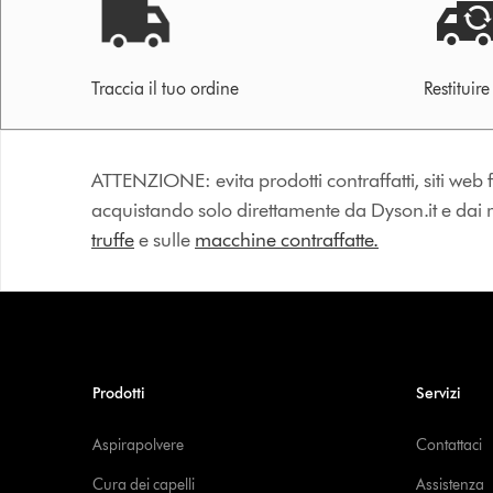
Traccia il tuo ordine
Restituir
ATTENZIONE: evita prodotti contraffatti, siti web fa
acquistando solo direttamente da Dyson.it e dai riv
truffe
e sulle
macchine contraffatte.
Prodotti
Servizi
Aspirapolvere
Contattaci
Cura dei capelli
Assistenza