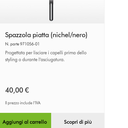
Spazzola
Spazzola piatta (nichel/nero)
piatta
(nichel/nero)
N. parte 971056-01
Progettata per lisciare i capelli prima dello
styling o durante l’asciugatura.
40,00 €
Il prezzo include l’IVA
Aggiungi al carrello
Scopri di più