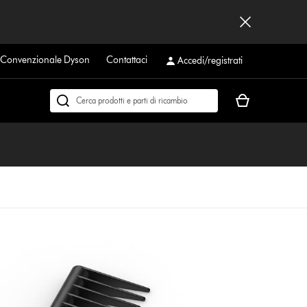
a Convenzionale Dyson
Contattaci
Accedi/registrati
Il
Cerca
carrello
su
è
dyson.it
vuoto