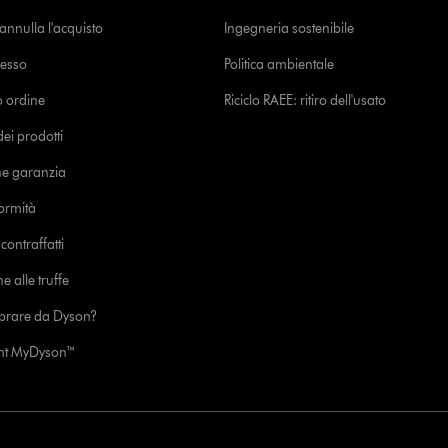
o annulla l'acquisto
Ingegneria sostenibile
cesso
Politica ambientale
uo ordine
Riciclo RAEE: ritiro dell'usato
i prodotti
ne garanzia
formità
ontraffatti
e alle truffe
prare da Dyson?
unt MyDyson™