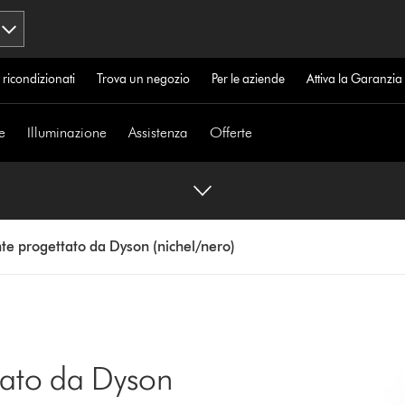
 ricondizionati
Trova un negozio
Per le aziende
Attiva la Garanzi
e
Illuminazione
Assistenza
Offerte
ante progettato da Dyson (nichel/nero)
ttato da Dyson