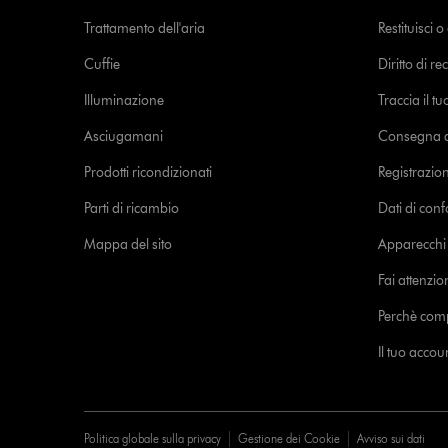
Trattamento dell'aria
Restituisci 
Cuffie
Diritto di re
Illuminazione
Traccia il t
Asciugamani
Consegna de
Prodotti ricondizionati
Registrazio
Parti di ricambio
Dati di con
Mappa del sito
Apparecchi c
Fai attenzion
Perchè com
Il tuo acco
Politica globale sulla privacy
Gestione dei Cookie
Avviso sui dati