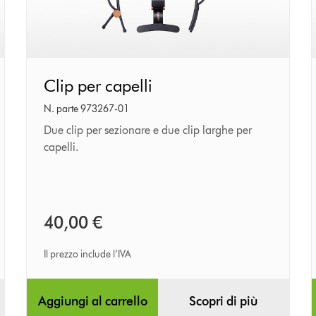
Clip
Clip per capelli
per
capelli
N. parte 973267-01
Due clip per sezionare e due clip larghe per
capelli.
40,00 €
Il prezzo include l’IVA
Aggiungi al carrello
Scopri di più