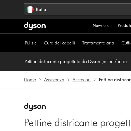
Salta
Italia
navigazione
Newsletter
Prodotti
Pulizie
Cura dei capelli
Trattamento aria
Cuffi
Pettine districante progettato da Dyson (nichel/nero)
Home
Assistenza
Accessori
Pettine distric
Pettine districante proge