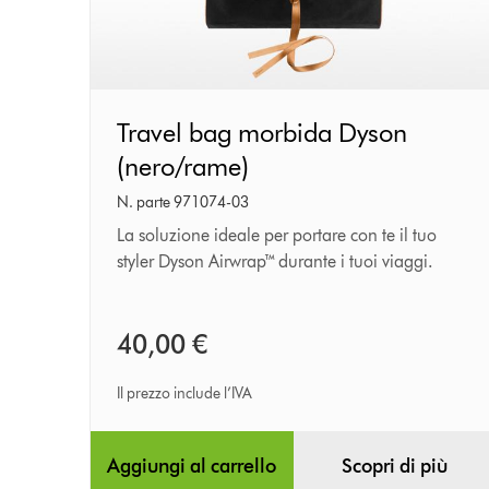
Travel
Travel bag morbida Dyson
bag
(nero/rame)
morbida
Dyson
N. parte 971074-03
(nero/rame)
La soluzione ideale per portare con te il tuo
styler Dyson Airwrap™ durante i tuoi viaggi.
40,00 €
Il prezzo include l’IVA
Aggiungi al carrello
Scopri di più