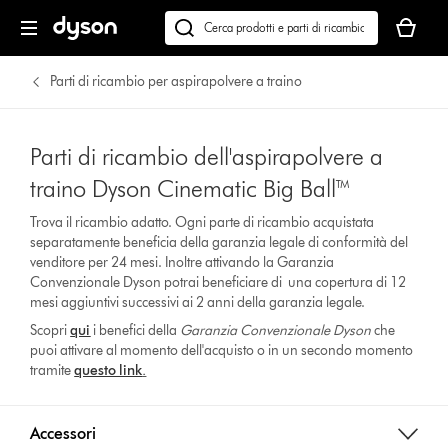
Il
carrello
Cerca
è
su
vuoto
dyson.it
Parti di ricambio per aspirapolvere a traino
Parti di ricambio dell'aspirapolvere a
traino Dyson Cinematic Big Ball™
Trova il ricambio adatto. Ogni parte di ricambio acquistata
separatamente beneficia della garanzia legale di conformità del
venditore per 24 mesi. Inoltre attivando la Garanzia
Convenzionale Dyson potrai beneficiare di una copertura di 12
mesi aggiuntivi successivi ai 2 anni della garanzia legale.
Scopri
qui
i benefici della
Garanzia Convenzionale Dyson
che
puoi attivare al momento dell'acquisto o in un secondo momento
tramite
questo link
.
Accessori