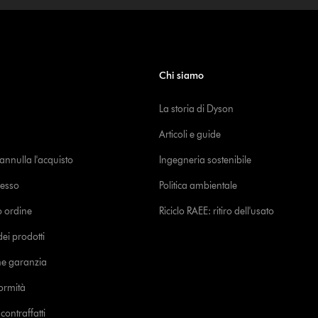
Chi siamo
La storia di Dyson
Articoli e guide
o annulla l'acquisto
Ingegneria sostenibile
cesso
Politica ambientale
uo ordine
Riciclo RAEE: ritiro dell'usato
i prodotti
ne garanzia
formità
ontraffatti