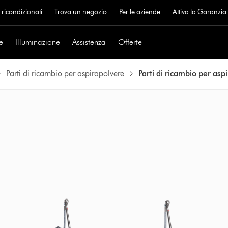
 ricondizionati
Trova un negozio
Per le aziende
Attiva la Garanzi
e
Illuminazione
Assistenza
Offerte
Parti di ricambio per aspirapolvere
Parti di ricambio per asp