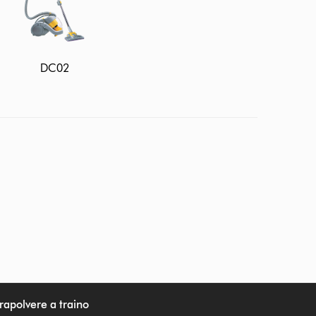
DC02
irapolvere a traino