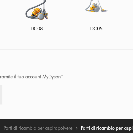
DC08
DC05
 tramite il tuo account MyDyson™
Parti di ricambio per aspirapolvere
Parti di ricambio per asp