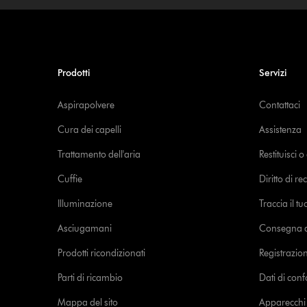
Prodotti
Servizi
Aspirapolvere
Contattaci
Cura dei capelli
Assistenza
Trattamento dell'aria
Restituisci 
Cuffie
Diritto di re
Illuminazione
Traccia il t
Asciugamani
Consegna de
Prodotti ricondizionati
Registrazio
Parti di ricambio
Dati di con
Mappa del sito
Apparecchi c