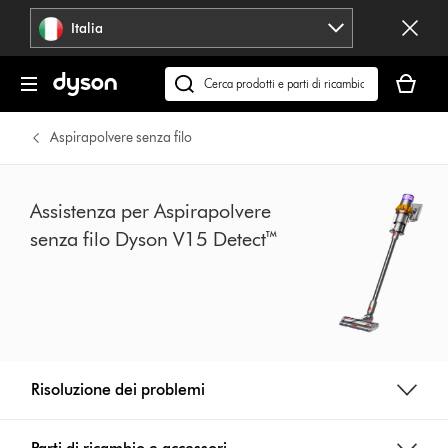
Salta
Italia
navigazione
Il
carrello
Cerca
è
su
vuoto
dyson.it
Aspirapolvere senza filo
Assistenza per Aspirapolvere
senza filo Dyson V15 Detect™
Risoluzione dei problemi