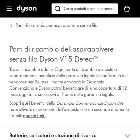
Il
carrello
Cerca
è
su
vuoto
dyson.it
Parti di ricambio per aspirapolvere senza filo
Parti di ricambio dell'aspirapolvere
senza filo Dyson V15 Detect™
Trova il ricambio adatto. Ogni parte di ricambio acquistata
separatamente beneficia della garanzia legale di conformità del
venditore per 24 mesi. Inoltre attivando la Garanzia
Convenzionale Dyson potrai beneficiare di una copertura di 12
mesi aggiuntivi successivi ai 2 anni della garanzia legale.
Scopri
qui
i benefici della
Garanzia Convenzionale Dyson
che
puoi attivare al momento dell'acquisto o in un secondo momento
tramite
questo link
.
Batterie, caricatori e stazione di ricarica