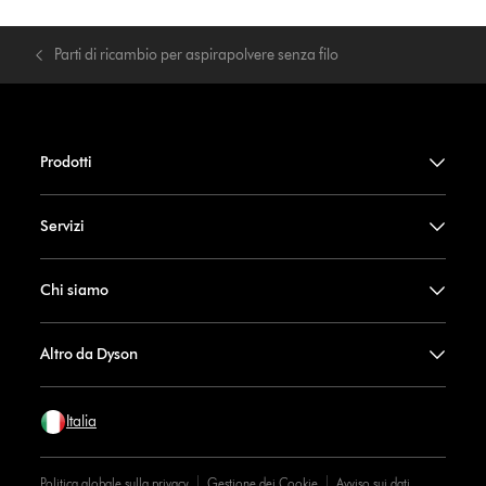
Parti di ricambio per aspirapolvere senza filo
Prodotti
Servizi
Chi siamo
Altro da Dyson
Italia
Politica globale sulla privacy
Gestione dei Cookie
Avviso sui dati