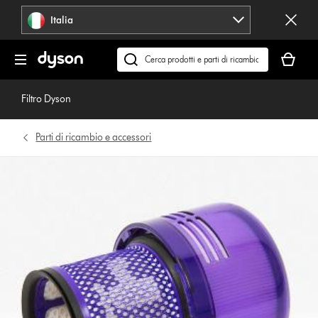
Salta
Italia
navigazione
Il
carrello
Cerca
è
su
vuoto
dyson.it
Filtro Dyson
Parti di ricambio e accessori