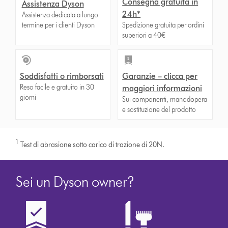
Consegna gratuita in
Assistenza Dyson
24h*
Assistenza dedicata a lungo
termine per i clienti Dyson
Spedizione gratuita per ordini
superiori a 40€
Soddisfatti o rimborsati
Garanzie – clicca per
Reso facile e gratuito in 30
maggiori informazioni
giorni
Sui componenti, manodopera
e sostituzione del prodotto
1
Test di abrasione sotto carico di trazione di 20N.
Sei un Dyson owner?