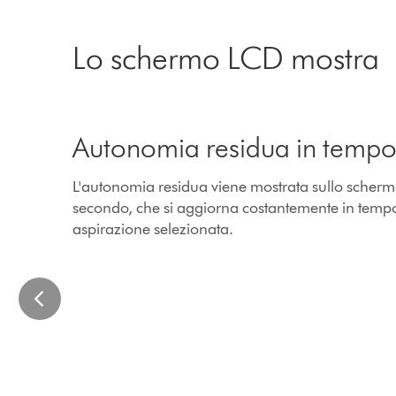
Lo schermo LCD mostra
This
is
Autonomia residua in tempo
a
carousel
with
L'autonomia residua viene mostrata sullo scherm
slides.
secondo, che si aggiorna costantemente in tempo 
Use
aspirazione selezionata.
Next
and
Previous
buttons
to
navigate,
or
jump