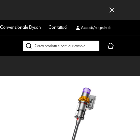
a Convenzionale Dyson
Contattaci
Accedi/registrati
Il
Cerca
carrello
su
è
dyson.it
vuoto