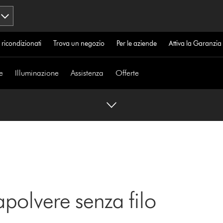
 ricondizionati
Trova un negozio
Per le aziende
Attiva la Garanzi
e
Illuminazione
Assistenza
Offerte
apolvere senza filo