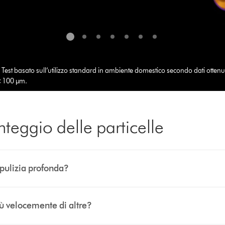
est basato sull’utilizzo standard in ambiente domestico secondo dati ottenuti
 <100 μm.
conta e misura le particelle microscopiche
nteggio delle particelle
fico sullo schermo, con particelle
ron (µm) e oltre.¹
pulizia profonda?
iù velocemente di altre?