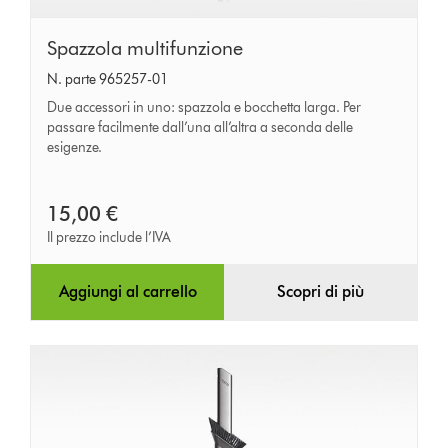
Spazzola
Spazzola multifunzione
multifunzione
N. parte 965257-01
Due accessori in uno: spazzola e bocchetta larga. Per
passare facilmente dall’una all’altra a seconda delle
esigenze.
15,00 €
Il prezzo include l’IVA
Aggiungi al carrello
Scopri di più