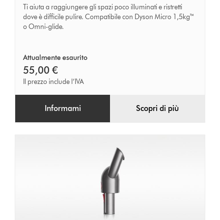
con
Ti aiuta a raggiungere gli spazi poco illuminati e ristretti
LED
dove è difficile pulire. Compatibile con Dyson Micro 1,5kg™
o Omni-glide.
integrato
(Omni-
Attualmente esaurito
Glide)
55,00 €
Il prezzo include l’IVA
Informami
Scopri di più