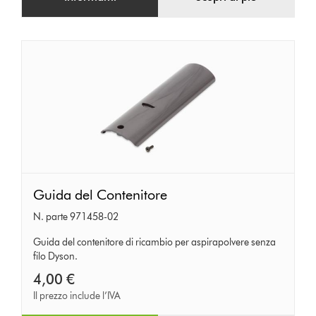
Guida
Guida del Contenitore
del
N. parte 971458-02
Contenitore
Guida del contenitore di ricambio per aspirapolvere senza
filo Dyson.
4,00 €
Il prezzo include l’IVA