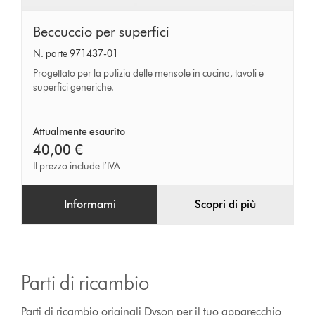
Beccuccio
Beccuccio per superfici
per
N. parte 971437-01
superfici
Progettato per la pulizia delle mensole in cucina, tavoli e
superfici generiche.
Attualmente esaurito
40,00 €
Il prezzo include l’IVA
Informami
Scopri di più
Parti di ricambio
Parti di ricambio originali Dyson per il tuo apparecchio