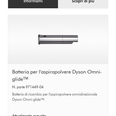
Informami
Scopri di più
Batteria
Batteria per l'aspirapolvere Dyson Omni-
per
glideᵀᴹ
l'aspirapolvere
N. parte 971449-04
Dyson
Batteria di ricambio per l'aspirapolvere omnidirezionale
Omni-
Dyson Omni-glideᵀᴹ.
glideᵀᴹ
Attualmente esaurito