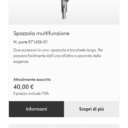
Spazzola
Spazzola multifunzione
multifunzione
N. parte 971436-01
Due accessori in uno: spazzola e bocchetta larga. Per
passare facilmente dall’una all’altra a seconda delle
esigenze.
Attualmente esaurito
40,00 €
Il prezzo include l’IVA
Informami
Scopri di più