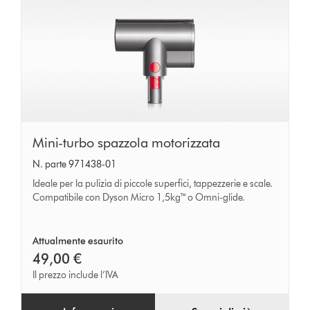
Mini-
Mini-turbo spazzola motorizzata
turbo
N. parte 971438-01
spazzola
Ideale per la pulizia di piccole superfici, tappezzerie e scale.
motorizzata
Compatibile con Dyson Micro 1,5kg™ o Omni-glide.
Attualmente esaurito
49,00 €
Il prezzo include l’IVA