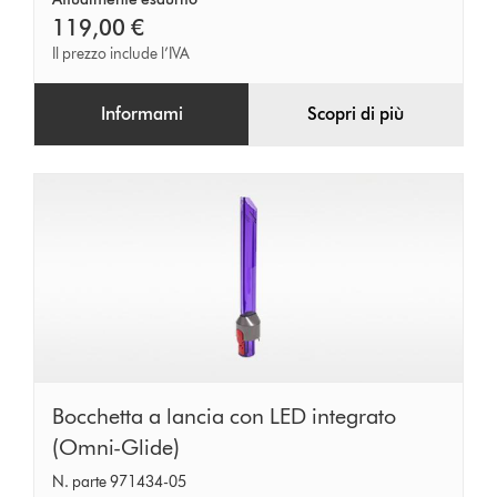
119,00 €
Il prezzo include l’IVA
Informami
Scopri di più
Bocchetta
Bocchetta a lancia con LED integrato
a
(Omni-Glide)
lancia
N. parte 971434-05