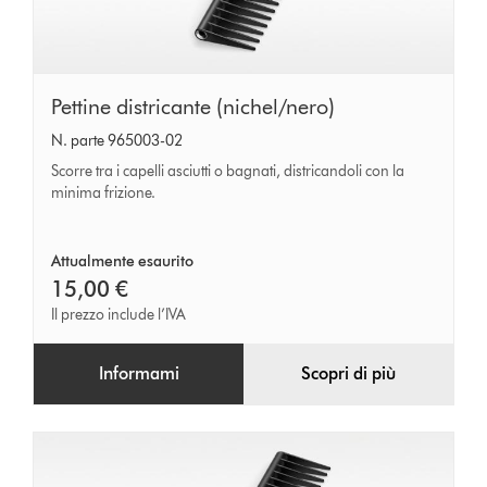
Pettine
Pettine districante (nichel/nero)
districante
N. parte 965003-02
(nichel/nero)
Scorre tra i capelli asciutti o bagnati, districandoli con la
minima frizione.
Attualmente esaurito
15,00 €
Il prezzo include l’IVA
Informami
Scopri di più