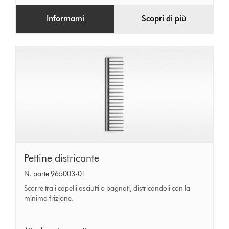
Informami
Scopri di più
Pettine
Pettine districante
districante
N. parte 965003-01
Scorre tra i capelli asciutti o bagnati, districandoli con la
minima frizione.