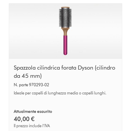
Spazzola
Spazzola cilindrica forata Dyson (cilindro
cilindrica
da 45 mm)
forata
N. parte 970293-02
Dyson
Ideale per capelli di lunghezza media o capelli lunghi.
(cilindro
da
Attualmente esaurito
45
40,00 €
mm)
Il prezzo include l’IVA