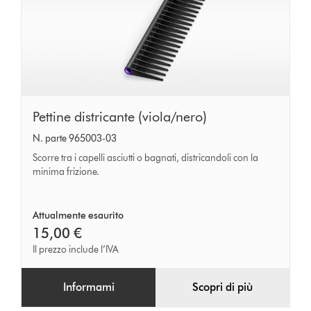
Pettine
Pettine districante (viola/nero)
districante
N. parte 965003-03
(viola/nero)
Scorre tra i capelli asciutti o bagnati, districandoli con la
minima frizione.
Attualmente esaurito
15,00 €
Il prezzo include l’IVA
Informami
Scopri di più