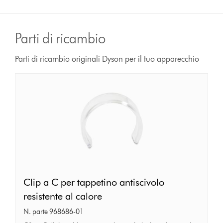
Parti di ricambio
Parti di ricambio originali Dyson per il tuo apparecchio
Clip
Clip a C per tappetino antiscivolo
a
resistente al calore
C
N. parte 968686-01
per