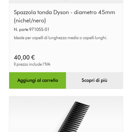
Spazzola
Spazzola tonda Dyson - diametro 45mm
tonda
(nichel/nero)
Dyson
N. parte 971055-01
-
Ideale per capelli di lunghezza media o capelli lunghi.
diametro
45mm
40,00 €
(nichel/nero)
Il prezzo include l’IVA
Aggiungi al carrello
Scopri di più