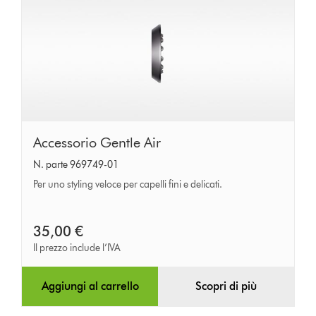
Accessorio
Accessorio Gentle Air
Gentle
N. parte 969749-01
Air
Per uno styling veloce per capelli fini e delicati.
35,00 €
Il prezzo include l’IVA
Aggiungi al carrello
Scopri di più