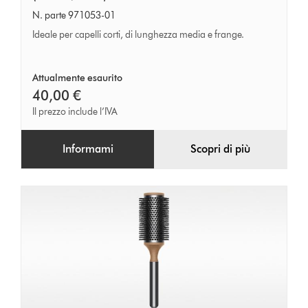
Dyson
N. parte 971053-01
-
Ideale per capelli corti, di lunghezza media e frange.
diametro
35mm
Attualmente esaurito
(nichel/nero)
40,00 €
Il prezzo include l’IVA
Informami
Scopri di più