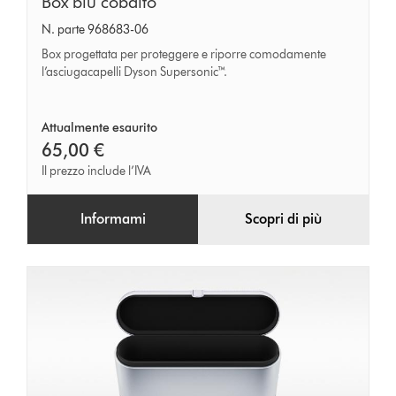
Box
Box blu cobalto
blu
N. parte 968683-06
cobalto
Box progettata per proteggere e riporre comodamente
l’asciugacapelli Dyson Supersonic™.
Attualmente esaurito
65,00 €
Il prezzo include l’IVA
Informami
Scopri di più