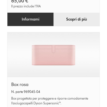
65,00 €
Il prezzo include l’IVA
Informami
Scopri di più
Box
Box rosa
rosa
N. parte 969045-04
Box progettata per proteggere e riporre comodamente
l’asciugacapelli Dyson Supersonic™.