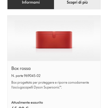
Informami
Scopri di più
Box
Box rossa
rossa
N. parte 969045-02
Box progettata per proteggere e riporre comodamente
l’asciugacapelli Dyson Supersonic™.
Attualmente esaurito