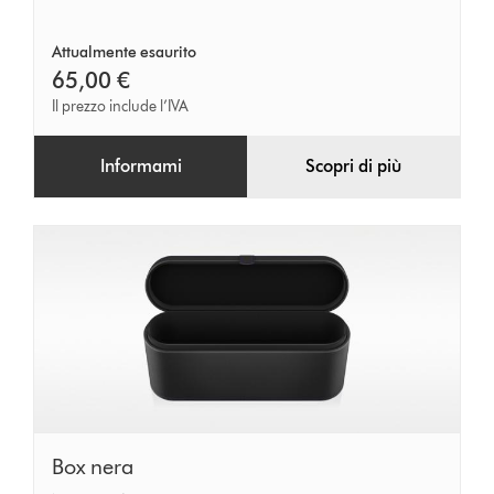
Attualmente esaurito
65,00 €
Il prezzo include l’IVA
Informami
Scopri di più
Box
Box nera