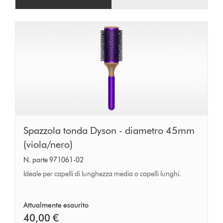
Spazzola
Spazzola tonda Dyson - diametro 45mm
tonda
(viola/nero)
Dyson
N. parte 971061-02
-
Ideale per capelli di lunghezza media o capelli lunghi.
diametro
45mm
Attualmente esaurito
(viola/nero)
40,00 €