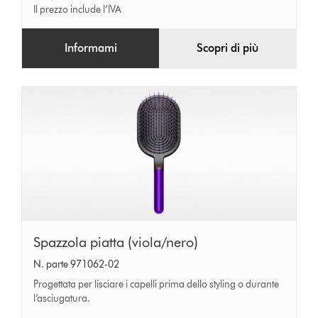
Il prezzo include l’IVA
Informami
Scopri di più
Spazzola
Spazzola piatta (viola/nero)
piatta
N. parte 971062-02
(viola/nero)
Progettata per lisciare i capelli prima dello styling o durante
l’asciugatura.