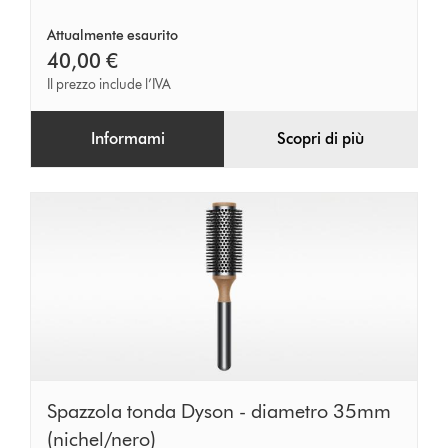
Attualmente esaurito
40,00 €
Il prezzo include l’IVA
Informami
Scopri di più
Spazzola
Spazzola tonda Dyson - diametro 35mm
tonda
(nichel/nero)