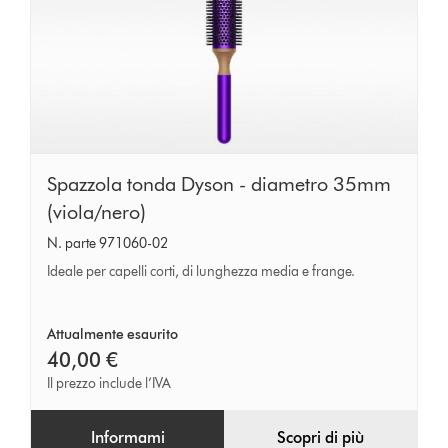
Spazzola
Spazzola tonda Dyson - diametro 35mm
tonda
(viola/nero)
Dyson
N. parte 971060-02
-
Ideale per capelli corti, di lunghezza media e frange.
diametro
35mm
Attualmente esaurito
(viola/nero)
40,00 €
Il prezzo include l’IVA
Informami
Scopri di più