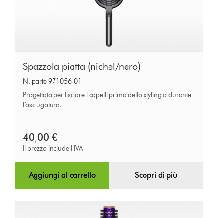
Spazzola
Spazzola piatta (nichel/nero)
piatta
N. parte 971056-01
(nichel/nero)
Progettata per lisciare i capelli prima dello styling o durante
l’asciugatura.
40,00 €
Il prezzo include l’IVA
Aggiungi al carrello
Scopri di più