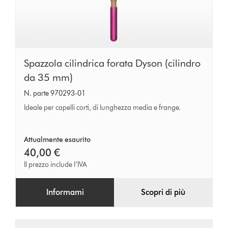
Spazzola
Spazzola cilindrica forata Dyson (cilindro
cilindrica
da 35 mm)
forata
N. parte 970293-01
Dyson
Ideale per capelli corti, di lunghezza media e frange.
(cilindro
da
Attualmente esaurito
35
40,00 €
mm)
Il prezzo include l’IVA
Informami
Scopri di più