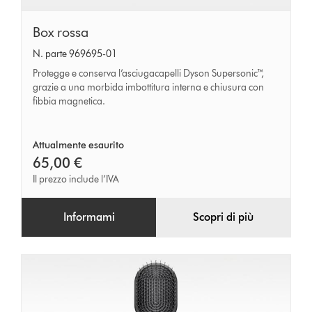
Box
Box rossa
rossa
N. parte 969695-01
Protegge e conserva l’asciugacapelli Dyson Supersonic™,
grazie a una morbida imbottitura interna e chiusura con
fibbia magnetica.
Attualmente esaurito
65,00 €
Il prezzo include l’IVA
Informami
Scopri di più