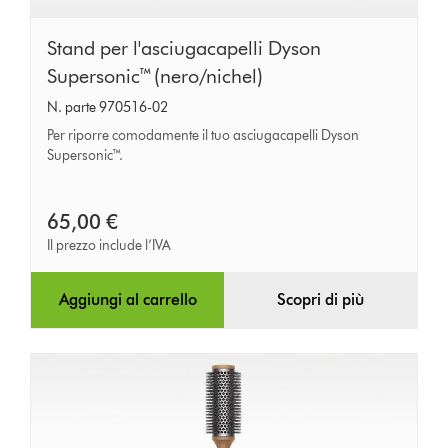
Stand
Stand per l'asciugacapelli Dyson
per
Supersonic™ (nero/nichel)
l'asciugacapelli
N. parte 970516-02
Dyson
Per riporre comodamente il tuo asciugacapelli Dyson
Supersonic™
Supersonic™.
(nero/nichel)
65,00 €
Il prezzo include l’IVA
Aggiungi al carrello
Scopri di più