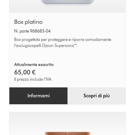
Box
Box platino
platino
N. parte 968683-04
Box progettata per proteggere e riporre comodamente
l’asciugacapelli Dyson Supersonic™.
Attualmente esaurito
65,00 €
Il prezzo include l’IVA
Informami
Scopri di più