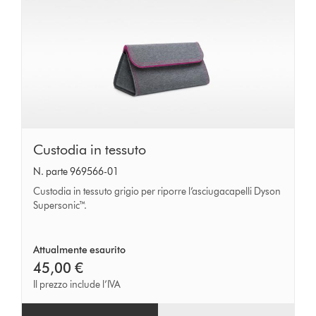
Custodia
Custodia in tessuto
in
N. parte 969566-01
tessuto
Custodia in tessuto grigio per riporre l’asciugacapelli Dyson
Supersonic™.
Attualmente esaurito
45,00 €
Il prezzo include l’IVA