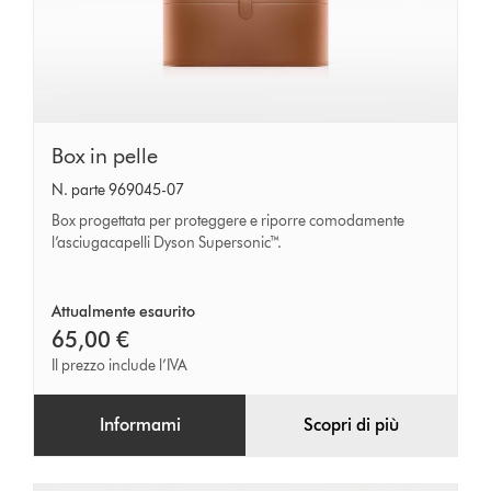
Box
Box in pelle
in
N. parte 969045-07
pelle
Box progettata per proteggere e riporre comodamente
l’asciugacapelli Dyson Supersonic™.
Attualmente esaurito
65,00 €
Il prezzo include l’IVA
Informami
Scopri di più