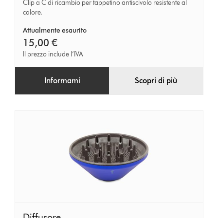
Clip a C di ricambio per tappetino antiscivolo resistente al
tappetino
calore.
antiscivolo
Attualmente esaurito
resistente
15,00 €
al
Il prezzo include l’IVA
calore
Informami
Scopri di più
Diffusore
Diffusore