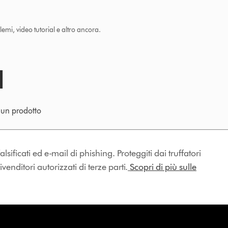
lemi, video tutorial e altro ancora.
e un prodotto
lsificati ed e-mail di phishing. Proteggiti dai truffatori
enditori autorizzati di terze parti.
Scopri di più sulle