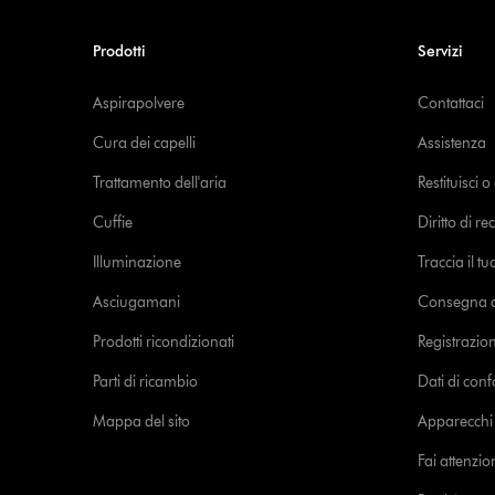
Prodotti
Servizi
Aspirapolvere
Contattaci
Cura dei capelli
Assistenza
Trattamento dell'aria
Restituisci 
Cuffie
Diritto di re
Illuminazione
Traccia il t
Asciugamani
Consegna de
Prodotti ricondizionati
Registrazio
Parti di ricambio
Dati di con
Mappa del sito
Apparecchi c
Fai attenzion