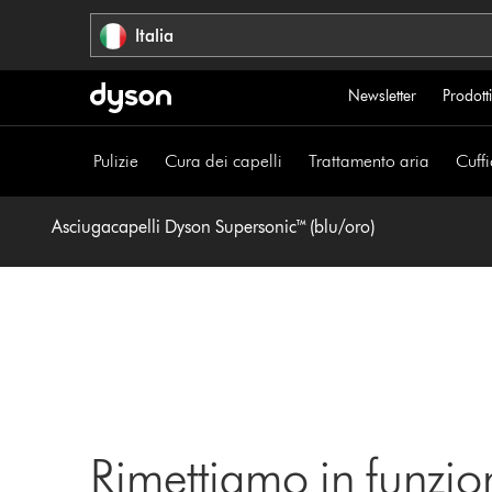
Salta
Italia
navigazione
Newsletter
Prodotti
Pulizie
Cura dei capelli
Trattamento aria
Cuffi
Asciugacapelli Dyson Supersonic™ (blu/oro)
Rimettiamo in funzio