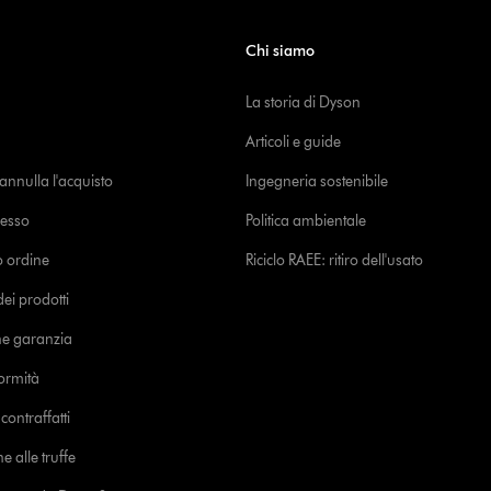
Chi siamo
La storia di Dyson
Articoli e guide
o annulla l'acquisto
Ingegneria sostenibile
cesso
Politica ambientale
uo ordine
Riciclo RAEE: ritiro dell'usato
i prodotti
ne garanzia
formità
ontraffatti
e alle truffe