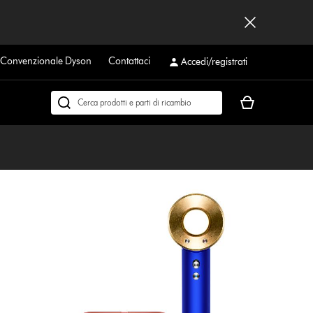
a Convenzionale Dyson
Contattaci
Accedi/registrati
Il
Cerca
carrello
su
è
dyson.it
vuoto