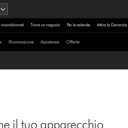
 ricondizionati
Trova un negozio
Per le aziende
Attiva la Garanzi
e
Illuminazione
Assistenza
Offerte
ne il tuo apparecchio