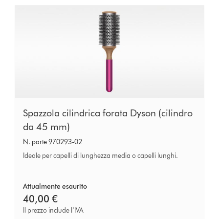
Spazzola
Spazzola cilindrica forata Dyson (cilindro
cilindrica
da 45 mm)
forata
N. parte 970293-02
Dyson
Ideale per capelli di lunghezza media o capelli lunghi.
(cilindro
da
Attualmente esaurito
45
40,00 €
mm)
Il prezzo include l’IVA