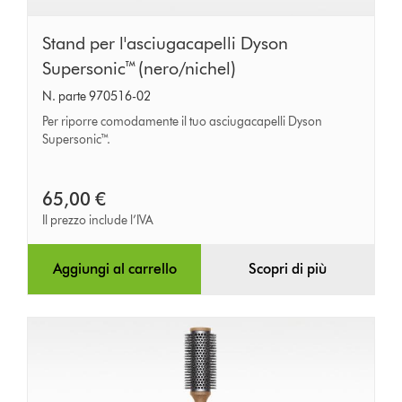
Stand
Stand per l'asciugacapelli Dyson
per
Supersonic™ (nero/nichel)
l'asciugacapelli
N. parte 970516-02
Dyson
Per riporre comodamente il tuo asciugacapelli Dyson
Supersonic™
Supersonic™.
(nero/nichel)
65,00 €
Il prezzo include l’IVA
Aggiungi al carrello
Scopri di più