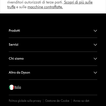
rivenditori autorizzati di terze parti.
Scopri di più sulle
truffe
e sulle
macchine contraffatte.
Prodotti
Servizi
Chi siamo
Altro da Dyson
Italia
Politica globale sulla privacy
Gestione dei Cookie
Avviso sui dati