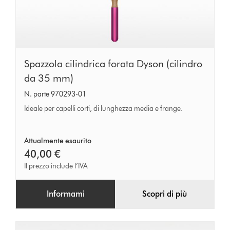
Spazzola
Spazzola cilindrica forata Dyson (cilindro
cilindrica
da 35 mm)
forata
N. parte 970293-01
Dyson
Ideale per capelli corti, di lunghezza media e frange.
(cilindro
da
Attualmente esaurito
35
40,00 €
mm)
Il prezzo include l’IVA
Informami
Scopri di più