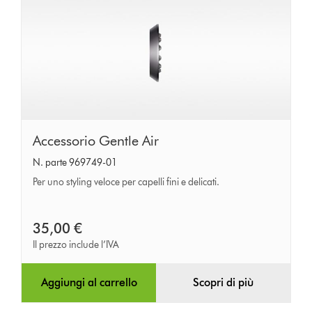
Accessorio
Accessorio Gentle Air
Gentle
N. parte 969749-01
Air
Per uno styling veloce per capelli fini e delicati.
35,00 €
Il prezzo include l’IVA
Aggiungi al carrello
Scopri di più