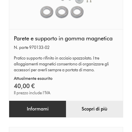
Parete
Parete e supporto in gomma magnetica
e
N. parte 970133-02
supporto
in
Pratico supporto rifinito in acciaio spazzolato. I tre
alloggiamenti magnetici consentono di organizzare gli
gomma
accessori per averli sempre a portata di mano.
magnetica
Attualmente esaurito
40,00 €
Il prezzo include l’IVA
Informami
Scopri di più