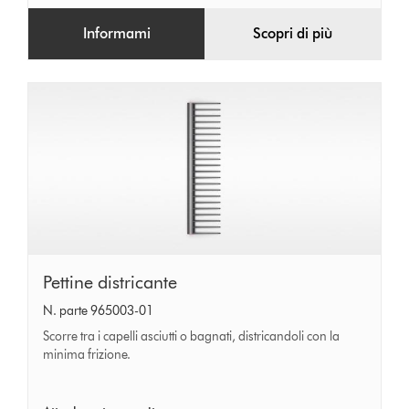
Informami
Scopri di più
Pettine
Pettine districante
districante
N. parte 965003-01
Scorre tra i capelli asciutti o bagnati, districandoli con la
minima frizione.