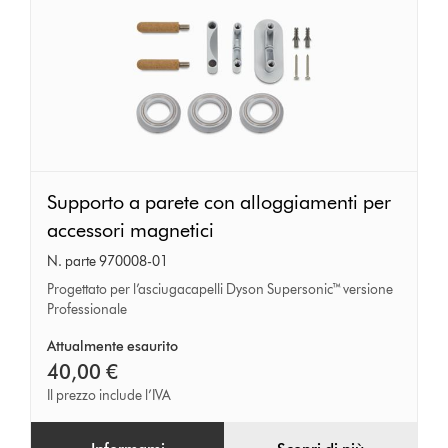
Supporto
Supporto a parete con alloggiamenti per
a
accessori magnetici
parete
N. parte 970008-01
con
Progettato per l’asciugacapelli Dyson Supersonic™ versione
alloggiamenti
Professionale
per
Attualmente esaurito
accessori
40,00 €
magnetici
Il prezzo include l’IVA