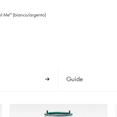
ool Me™ (bianco/argento)
Guide