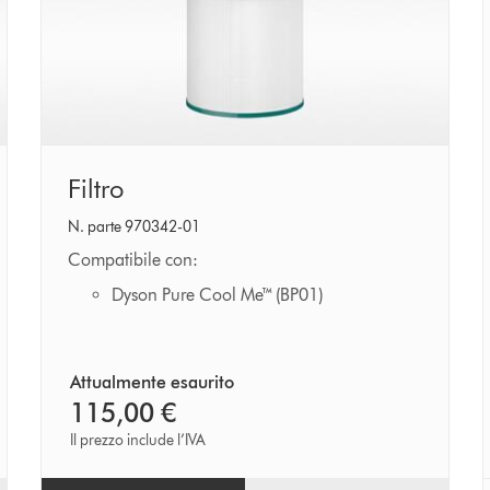
Filtro
Filtro
N. parte 970342-01
Compatibile con:
Dyson Pure Cool Me™ (BP01)
Attualmente esaurito
115,00 €
Il prezzo include l’IVA