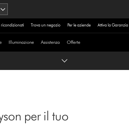
 ricondizionati
Trova un negozio
Per le aziende
Attiva la Garanzi
e
Illuminazione
Assistenza
Offerte
yson per il tuo