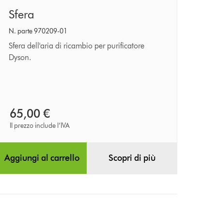
Sfera
Sfera
N. parte 970209-01
Sfera dell'aria di ricambio per purificatore
Dyson.
65,00 €
Il prezzo include l’IVA
Aggiungi al carrello
Scopri di più