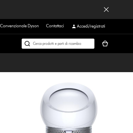
a Convenzionale Dyson
Contattaci
Accedi/registrati
Il
Cerca
carrello
su
è
dyson.it
vuoto