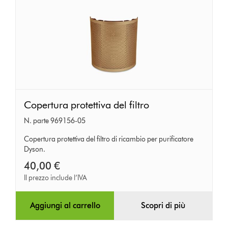
Copertura
Copertura protettiva del filtro
protettiva
N. parte 969156-05
del
filtro
Copertura protettiva del filtro di ricambio per purificatore
Dyson.
40,00 €
Il prezzo include l’IVA
Aggiungi al carrello
Scopri di più