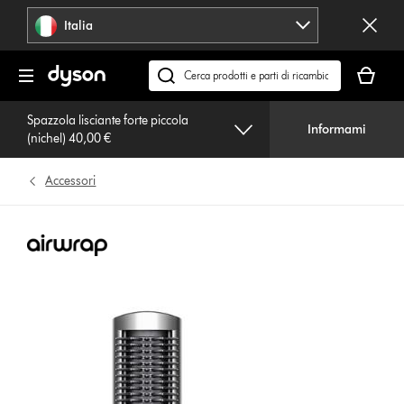
Salta
Italia
navigazione
Il
carrello
Cerca
è
su
vuoto
Spazzola lisciante forte piccola
dyson.it
Informami
(nichel) 40,00 €
Accessori