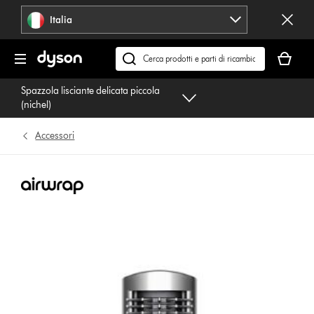
Salta
Italia
navigazione
Il
carrello
Cerca
è
su
Spazzola lisciante delicata piccola
vuoto
dyson.it
(nichel)
Accessori