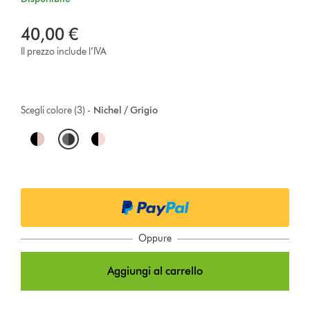
40,00 €
Il prezzo include l’IVA
Scegli colore (3) -
Nichel / Grigio
O
p
t
i
o
Oppure
n
Aggiungi al carrello
s