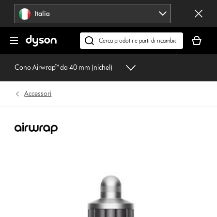
Salta
Italia
navigazione
Il
carrello
Cerca
è
su
vuoto
dyson.it
Cono Airwrap™ da 40 mm (nichel)
Accessori