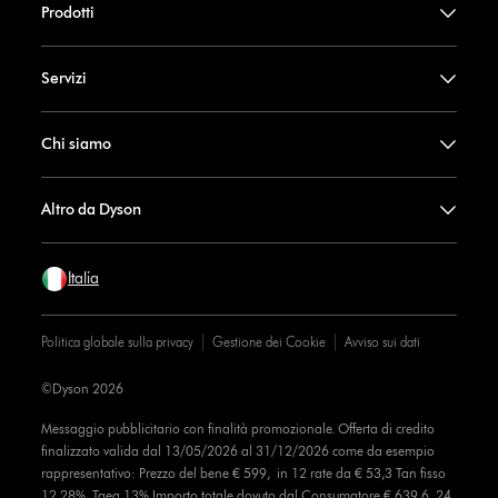
Prodotti
Servizi
Chi siamo
Altro da Dyson
Italia
Politica globale sulla privacy
Gestione dei Cookie
Avviso sui dati
©Dyson 2026
Messaggio pubblicitario con finalità promozionale. Offerta di credito
finalizzato valida dal 13/05/2026 al 31/12/2026 come da esempio
rappresentativo: Prezzo del bene € 599, in 12 rate da € 53,3 Tan fisso
12,28% Taeg 13% Importo totale dovuto dal Consumatore € 639,6, 24