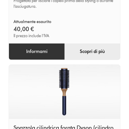
Progettata per lisciare i capelli prima dello styling o durante
l’asciugatura.
Attualmente esaurito
40,00 €
Il prezzo include l’IVA
Informami
Scopri di più
Spazzola
Spazzola cilindrica forata Dyson (cilindro