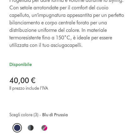
Progettata per dare forma e volume durante lo styling.
Con setole arrotondate per il comfort del cuoio
capelluto, un'impugnatura appesantita per un perfetto
bilanciamento e corpo centrale forato per una
distribuzione uniforme del calore. In materiale
termoresistente fino a 150˚C, è ideale per essere
utilizzata con il tuo asciugacapelli.
Disponibile
40,00 €
Il prezzo include l’IVA
Scegli colore (3) -
Blu di Prussia
O
p