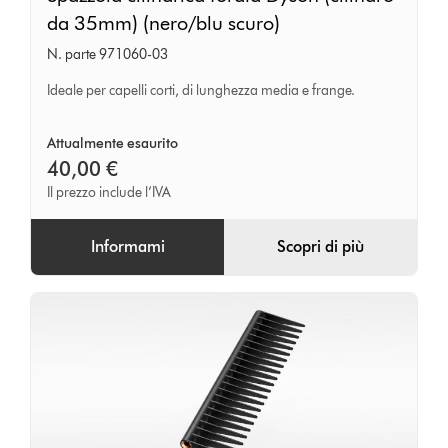
cilindrica
da 35mm) (nero/blu scuro)
forata
N. parte 971060-03
Dyson
(cilindro
Ideale per capelli corti, di lunghezza media e frange.
da
35mm)
Attualmente esaurito
40,00 €
(nero/blu
Il prezzo include l’IVA
scuro)
Informami
Scopri di più