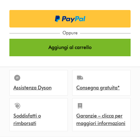
t
i
o
Oppure
n
Aggiungi al carrello
s
Assistenza Dyson
Consegna gratuita*
Soddisfatti o
Garanzie – clicca per
rimborsati
maggiori informazioni