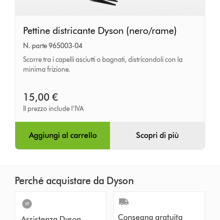
Pettine
Pettine districante Dyson (nero/rame)
districante
N. parte 965003-04
Dyson
Scorre tra i capelli asciutti o bagnati, districandoli con la
(nero/rame)
minima frizione.
15,00 €
Il prezzo include l’IVA
Aggiungi al carrello
Scopri di più
Perché acquistare da Dyson
Consegna gratuita
Assistenza Dyson