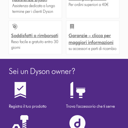
Per ordini superiori a 40€
Assistenza dedicata a lungo
termine per i clienti Dyson
Soddisfatti o rimborsati
Garanzie – clicca per
Reso facile e gratuito entro 30
maggiori informazioni
giorni
su accessori e parti di ricambio
Sei un Dyson owner?
Registra il tuo prodotto
Trova l'accessorio che ti serve