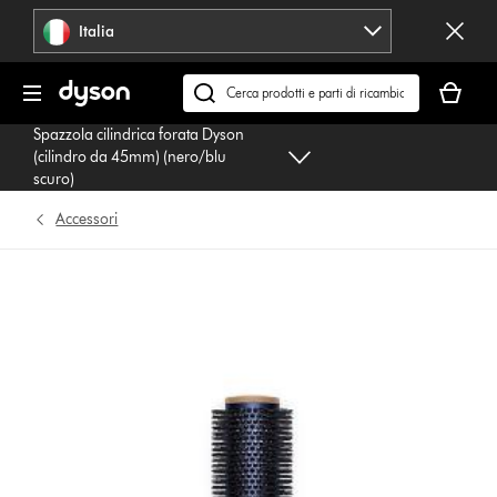
Salta
Italia
navigazione
Il
carrello
Cerca
è
su
Spazzola cilindrica forata Dyson
vuoto
dyson.it
(cilindro da 45mm) (nero/blu
scuro)
Accessori