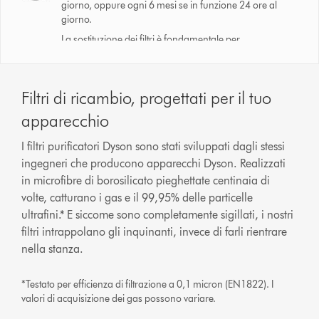
giorno, oppure ogni 6 mesi se in funzione 24 ore al
giorno.
La sostituzione dei filtri è fondamentale per
garantire l’efficienza di filtrazione dichiarata.
Filtri di ricambio, progettati per il tuo
apparecchio
I filtri purificatori Dyson sono stati sviluppati dagli stessi
ingegneri che producono apparecchi Dyson. Realizzati
in microfibre di borosilicato pieghettate centinaia di
volte, catturano i gas e il 99,95% delle particelle
ultrafini.* E siccome sono completamente sigillati, i nostri
filtri intrappolano gli inquinanti, invece di farli rientrare
nella stanza.
*Testato per efficienza di filtrazione a 0,1 micron (EN1822). I
valori di acquisizione dei gas possono variare.