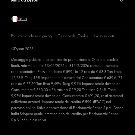
Altro da Dyson
Italia
Politica globale sulla privacy
Gestione dei Cookie
Avviso sui dati
©Dyson 2026
Messaggio pubblicitario con finalità promozionale. Offerta di credito
finalizzato valida dal 13/05/2026 al 31/12/2026 come da esempio
rappresentativo: Prezzo del bene € 599, in 12 rate da € 53,3 Tan fisso
12,28% Taeg 13% Importo totale dovuto dal Consumatore € 639,6, 24
rate da € 27,50 Tan fisso 9,49% Taeg 9,91% Importo totale dovuto dal
Consumatore € 660,00 e 36 rate da € 19,20 Tan fisso 9,54% Taeg
9,97% Importo totale dovuto dal Consumatore € 691,20, costi accessori
dell’offerta azzerati. Importo totale del credito € 599. (IEBCC) nel
percorso online. Salvo approvazione di Findomestic Banca S.p.A.. Dyson
Italia Srlopera quale intermediario del credito per Findomestic Banca
S.p.A., non in esclusiva.