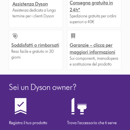
Consegna gratuita in
Assistenza Dyson
24h*
Assistenza dedicata a lungo
termine per i clienti Dyson
Spedizione gratuita per ordini
superiori a 40€
Soddisfatti o rimborsati
Garanzie – clicca per
Reso facile e gratuito in 30
maggiori informazioni
giorni
Sui componenti, manodopera
e sostituzione del prodotto
Sei un Dyson owner?
Registra il tuo prodotto
Trova l'accessorio che ti serve