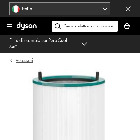
Salta
Italia
navigazione
Il
carrello
Cerca
è
su
Filtro di ricambio per Pure Cool
vuoto
dyson.it
Me™
Accessori