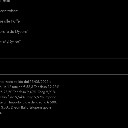
formità
ontraffatti
e alle truffe
prare da Dyson?
unt MyDyson™
finalizzato valida dal 13/05/2026 al
, in 12 rate da € 53,3 Tan fisso 12,28%
a € 27,50 Tan fisso 9,49% Taeg 9,91%
0 Tan fisso 9,54% Taeg 9,97% Importo
erati. Importo totale del credito € 599.
S.p.A.. Dyson Italia Srlopera quale
a.