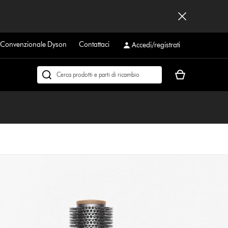
a Convenzionale Dyson
Contattaci
Accedi/registrati
Il
Cerca
carrello
su
è
dyson.it
vuoto