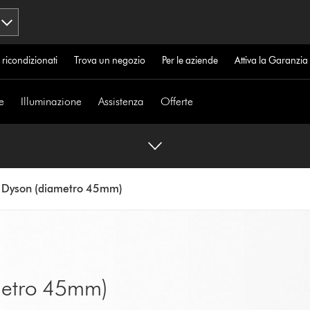
 ricondizionati
Trova un negozio
Per le aziende
Attiva la Garanzi
e
Illuminazione
Assistenza
Offerte
a Dyson (diametro 45mm)
metro 45mm)