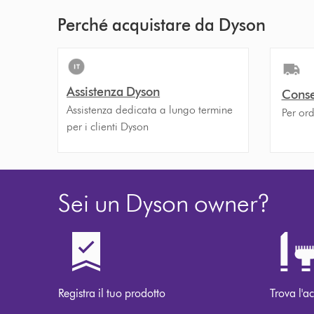
Perché acquistare da Dyson
Assistenza Dyson
Conse
Assistenza dedicata a lungo termine
Per ord
per i clienti Dyson
Sei un Dyson owner?
Registra il tuo prodotto
Trova l'ac