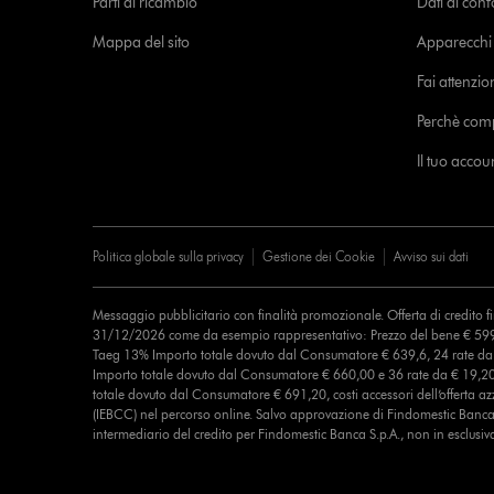
Parti di ricambio
Dati di con
Mappa del sito
Apparecchi c
Fai attenzion
Perchè com
Il tuo acco
Politica globale sulla privacy
Gestione dei Cookie
Avviso sui dati
Messaggio pubblicitario con finalità promozionale. Offerta di credito 
31/12/2026 come da esempio rappresentativo: Prezzo del bene € 599
Taeg 13% Importo totale dovuto dal Consumatore € 639,6, 24 rate d
Importo totale dovuto dal Consumatore € 660,00 e 36 rate da € 19,2
totale dovuto dal Consumatore € 691,20, costi accessori dell’offerta azz
(IEBCC) nel percorso online. Salvo approvazione di Findomestic Banca 
intermediario del credito per Findomestic Banca S.p.A., non in esclusiv