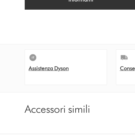
i
o
n
s
Assistenza Dyson
Conse
Accessori simili