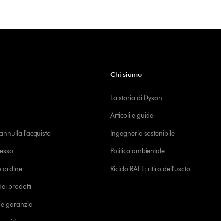
Chi siamo
La storia di Dyson
Articoli e guide
o annulla l'acquisto
Ingegneria sostenibile
cesso
Politica ambientale
uo ordine
Riciclo RAEE: ritiro dell'usato
i prodotti
ne garanzia