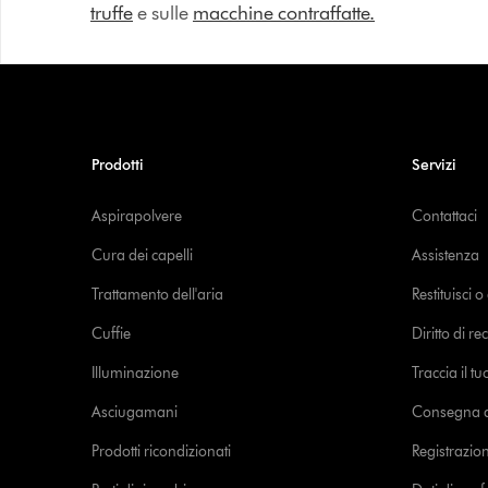
truffe
e sulle
macchine contraffatte.
Prodotti
Servizi
Aspirapolvere
Contattaci
Cura dei capelli
Assistenza
Trattamento dell'aria
Restituisci 
Cuffie
Diritto di re
Illuminazione
Traccia il t
Asciugamani
Consegna de
Prodotti ricondizionati
Registrazio