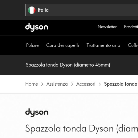
Salta
Italia
navigazione
Newsletter
Prodotti
Pulizie
Cura dei capelli
Trattamento aria
Cuffi
Spazzola tonda Dyson (diametro 45mm)
Home
Assistenza
Accessori
Spazzola tond
Spazzola tonda Dyson (dia