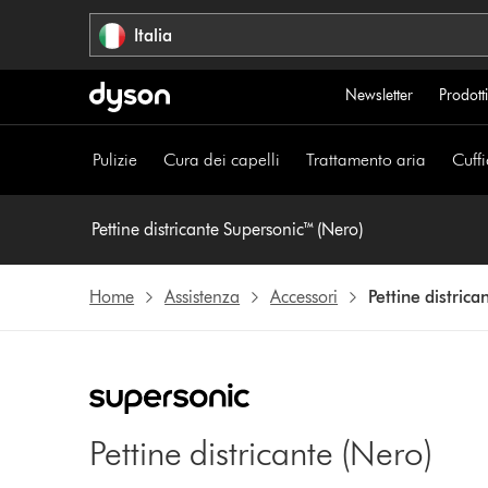
Salta
Italia
navigazione
Newsletter
Prodotti
Pulizie
Cura dei capelli
Trattamento aria
Cuffi
Pettine districante Supersonic™ (Nero)
Home
Assistenza
Accessori
Pettine distric
Pettine districante (Nero)