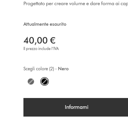
Progettato per creare volume e dare forma ai capel
Attualmente esaurito
40,00 €
Il prezzo include l’IVA
Scegli colore (2) -
Nero
O
p
t
Informami
i
o