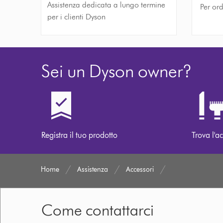
Assistenza dedicata a lungo termine
Per ord
per i clienti Dyson
Sei un Dyson owner?
Registra il tuo prodotto
Trova l'ac
Home
Assistenza
Accessori
Come contattarci