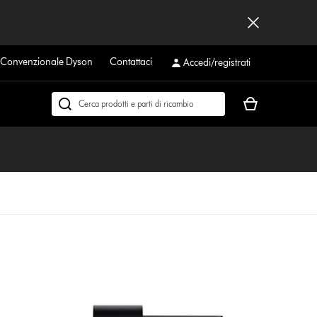
a Convenzionale Dyson
Contattaci
Accedi/registrati
Il
Cerca
carrello
su
è
dyson.it
vuoto