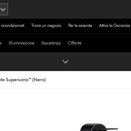
 ricondizionati
Trova un negozio
Per le aziende
Attiva la Garanzi
e
Illuminazione
Assistenza
Offerte
ante Supersonic™ (Nero)