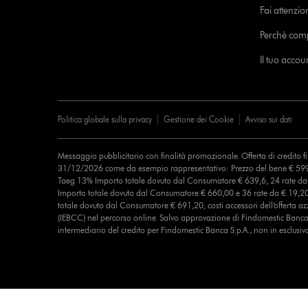
Fai attenzion
Perchè com
Il tuo acco
Politica globale sulla privacy
Gestione dei Cookie
Avviso sui dati
Messaggio pubblicitario con finalità promozionale. Offerta di credito 
31/12/2026 come da esempio rappresentativo: Prezzo del bene € 599
Taeg 13% Importo totale dovuto dal Consumatore € 639,6, 24 rate d
Importo totale dovuto dal Consumatore € 660,00 e 36 rate da € 19,2
totale dovuto dal Consumatore € 691,20, costi accessori dell’offerta azz
(IEBCC) nel percorso online. Salvo approvazione di Findomestic Banca 
intermediario del credito per Findomestic Banca S.p.A., non in esclusiv