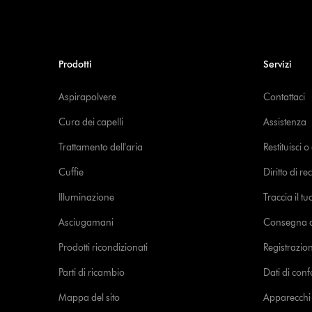
Prodotti
Servizi
Aspirapolvere
Contattaci
Cura dei capelli
Assistenza
Trattamento dell'aria
Restituisci 
Cuffie
Diritto di re
Illuminazione
Traccia il t
Asciugamani
Consegna de
Prodotti ricondizionati
Registrazio
Parti di ricambio
Dati di con
Mappa del sito
Apparecchi c