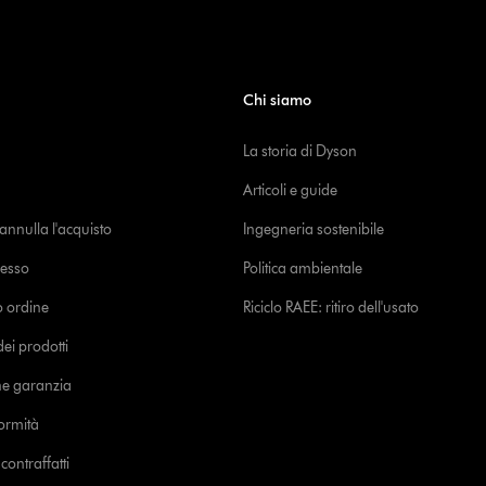
Chi siamo
La storia di Dyson
Articoli e guide
o annulla l'acquisto
Ingegneria sostenibile
cesso
Politica ambientale
uo ordine
Riciclo RAEE: ritiro dell'usato
i prodotti
ne garanzia
formità
ontraffatti