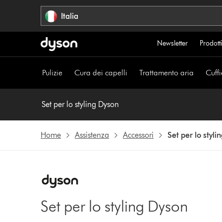
Salta
Italia
navigazione
Newsletter
Prodotti
Pulizie
Cura dei capelli
Trattamento aria
Cuffi
Set per lo styling Dyson
Home
Assistenza
Accessori
Set per lo styl
Set per lo styling Dyson