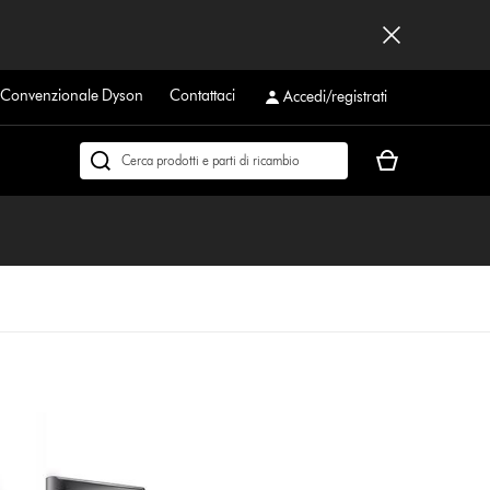
a Convenzionale Dyson
Contattaci
Accedi/registrati
Il
Cerca
carrello
su
è
dyson.it
vuoto