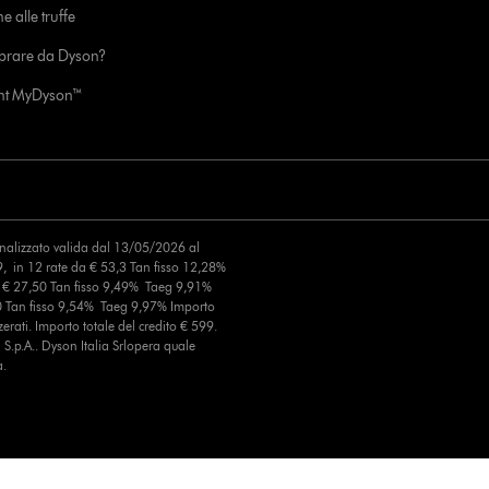
e alle truffe
prare da Dyson?
unt MyDyson™
finalizzato valida dal 13/05/2026 al
, in 12 rate da € 53,3 Tan fisso 12,28%
a € 27,50 Tan fisso 9,49% Taeg 9,91%
0 Tan fisso 9,54% Taeg 9,97% Importo
erati. Importo totale del credito € 599.
S.p.A.. Dyson Italia Srlopera quale
a.