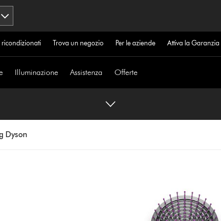
 ricondizionati
Trova un negozio
Per le aziende
Attiva la Garanzi
e
Illuminazione
Assistenza
Offerte
ing Dyson