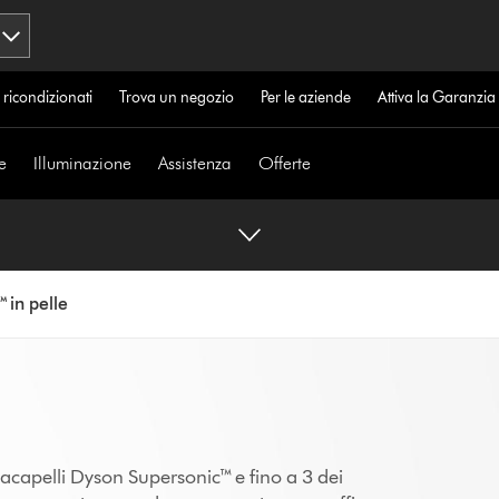
 ricondizionati
Trova un negozio
Per le aziende
Attiva la Garanzi
e
Illuminazione
Assistenza
Offerte
 in pelle
acapelli Dyson Supersonic™ e fino a 3 dei