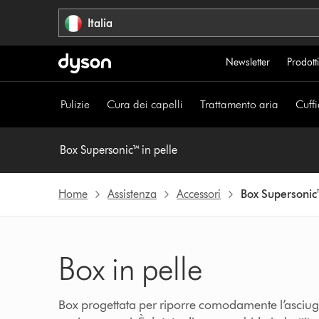
Salta
Italia
navigazione
Newsletter
Prodotti
Pulizie
Cura dei capelli
Trattamento aria
Cuffi
Box Supersonic™ in pelle
Home
Assistenza
Accessori
Box Supersonic™
Box in pelle
Box progettata per riporre comodamente l’asciug