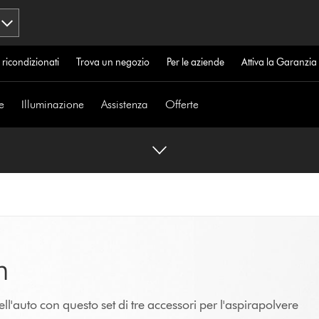
 ricondizionati
Trova un negozio
Per le aziende
Attiva la Garanzi
e
Illuminazione
Assistenza
Offerte
n
ll'auto con questo set di tre accessori per l'aspirapolvere