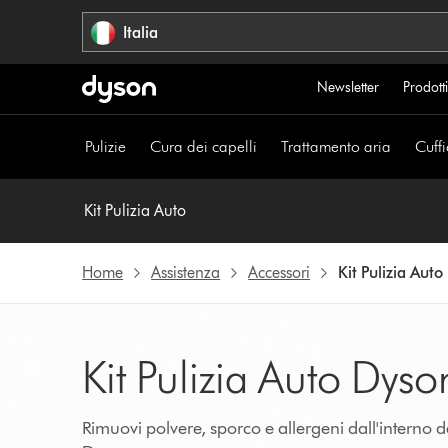
Salta
Italia
navigazione
Newsletter
Prodotti
Pulizie
Cura dei capelli
Trattamento aria
Cuffi
Kit Pulizia Auto
Home
Assistenza
Accessori
Kit Pulizia Auto
Kit Pulizia Auto Dyso
Rimuovi polvere, sporco e allergeni dall'interno de