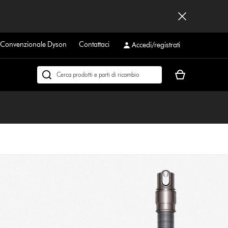
a Convenzionale Dyson
Contattaci
Accedi/registrati
Il
Cerca
carrello
su
è
dyson.it
vuoto