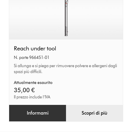
Reach
Reach under tool
under
N. parte 966451-01
tool
Si allunga e si piega per rimuovere polvere e allergeni dagli
spazi più difficili.
Attualmente esaurito
35,00 €
Il prezzo include l’IVA
Informami
Scopri di più