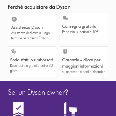
Perché acquistare da Dyson
Consegna gratuita
Assistenza Dyson
Per ordini superiori a 40€
Assistenza dedicata a lungo
termine per i clienti Dyson
Soddisfatti o rimborsati
Garanzie – clicca per
Reso facile e gratuito entro 30
maggiori informazioni
giorni
su accessori e parti di ricambio
Sei un Dyson owner?