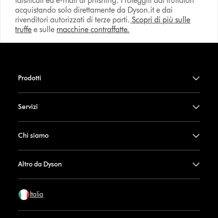
falsificati ed e-mail di phishing. Proteggiti dai truffatori
acquistando solo direttamente da Dyson.it e dai
rivenditori autorizzati di terze parti.
Scopri di più sulle
truffe
e sulle
macchine contraffatte.
Prodotti
Servizi
Chi siamo
Altro da Dyson
Italia