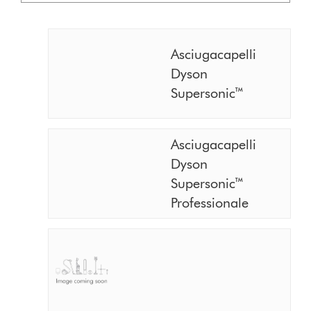
mod
Asciugacapelli
Dyson
Supersonic™
Asciugacapelli
Dyson
Supersonic™
Professionale