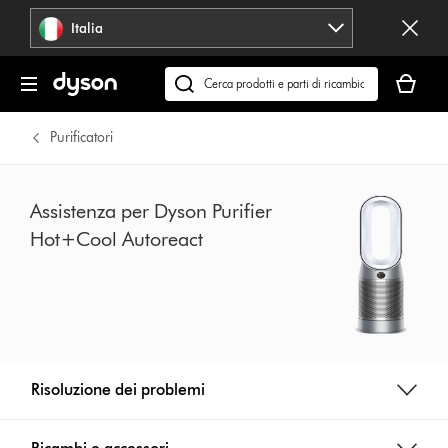
Salta
Italia
navigazione
Il
carrello
Cerca
è
su
vuoto
dyson.it
Purificatori
Assistenza per Dyson Purifier
Hot+Cool Autoreact
Risoluzione dei problemi