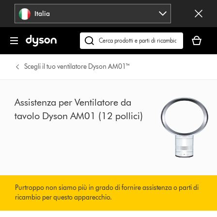
Salta
Italia
navigazione
Il
carrello
Cerca
è
su
vuoto
dyson.it
Scegli il tuo ventilatore Dyson AM01™
Assistenza per Ventilatore da
tavolo Dyson AM01 (12 pollici)
Purtroppo non siamo più in grado di fornire assistenza o parti di
ricambio per questo apparecchio.