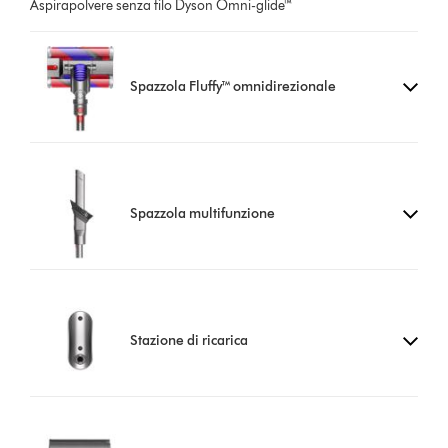
Aspirapolvere senza filo Dyson Omni-glide™
Spazzola Fluffy™ omnidirezionale
Spazzola multifunzione
Stazione di ricarica