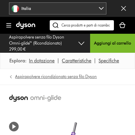
Salta
Italia
navigazione
Il
carrello
Cerca
è
su
Aspirapolvere senza filo Dyson
vuoto
dyson.it
Omni-glide™ (Ricondizionato)
Aggiungi al carrello
299,00 €
Esplora:
In dotazione
|
Caratteristiche
|
Specifiche
Aspirapolvere ricondizionato senza filo Dyson