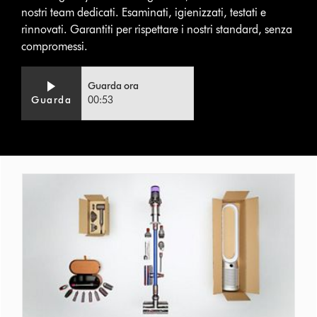
nostri team dedicati. Esaminati, igienizzati, testati e
rinnovati. Garantiti per rispettare i nostri standard, senza
compromessi.
Video
Apri
Guarda ora
Transcript
trascrizione
Guarda
00:53
video