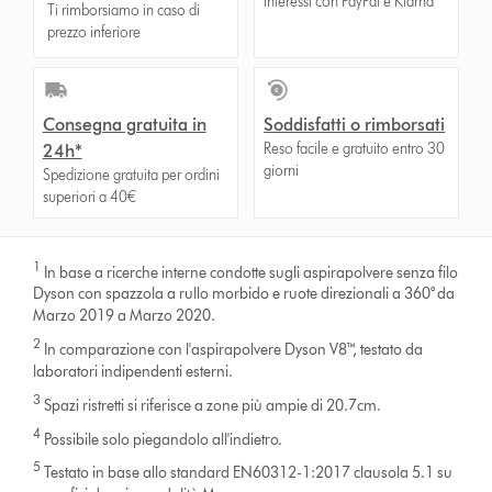
interessi con PayPal e Klarna
Ti rimborsiamo in caso di
prezzo inferiore
Consegna gratuita in
Soddisfatti o rimborsati
Reso facile e gratuito entro 30
24h*
giorni
Spedizione gratuita per ordini
superiori a 40€
1
In base a ricerche interne condotte sugli aspirapolvere senza filo
Dyson con spazzola a rullo morbido e ruote direzionali a 360° da
Marzo 2019 a Marzo 2020.
2
In comparazione con l'aspirapolvere Dyson V8™, testato da
laboratori indipendenti esterni.
3
Spazi ristretti si riferisce a zone più ampie di 20.7cm.
4
Possibile solo piegandolo all'indietro.
5
Testato in base allo standard EN60312-1:2017 clausola 5.1 su