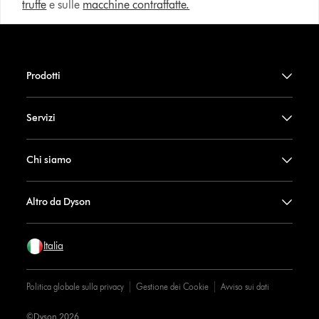
truffe
e sulle
macchine contraffatte.
Prodotti
Servizi
Chi siamo
Altro da Dyson
Italia
Politica globale sulla privacy
Gestione dei Cookie
Avviso sui dati
©Dyson 2026