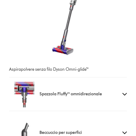
Aspirapolvere senza filo Dyson Omni-glide™
Spazzola Fluffy™ omnidirezionale
Beccuccio per superfici