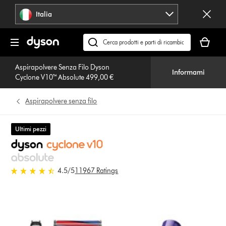
Salta
Italia
navigazione
Il
carrello
Cerca
è
su
vuoto
Aspirapolvere Senza Filo Dyson
dyson.it
Informami
Cyclone V10™ Absolute 499,00 €
Aspirapolvere senza filo
Ultimi pezzi
4.5 stelle su 5 da 11967 Ratings
4.5
/5
11967 Ratings