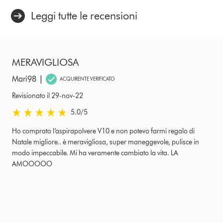
Leggi tutte le recensioni
MERAVIGLIOSA
|
Mari98
ACQUIRENTE VERIFICATO
Revisionato il 29-nov-22
5.0 stelle su 5 da Revisionato il 29-nov-22 Ratings
5.0
/5
Ho comprato l’aspirapolvere V10 e non potevo farmi regalo di
Natale migliore.. è meravigliosa, super maneggevole, pulisce in
modo impeccabile. Mi ha veramente cambiato la vita. LA
AMOOOOO