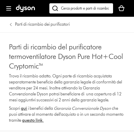
Il
carrello
Cerca
è
su
vuoto
dyson.it
Parti di ricambio dei purificatori
Parti di ricambio del purificatore
termoventilatore Dyson Pure Hot+Cool
Cryptomic™
Trova il ricambio adatto. Ogni parte di ricambio acquistata
separatamente beneficia della garanzia legale di conformità del
venditore per 24 mesi. Inoltre attivando la Garanzia
Convenzionale Dyson potrai beneficiare di una copertura di 12
mesi aggiuntivi successivi ai 2 anni della garanzia legale.
Scopri
qui
i benefici della
Garanzia Convenzionale Dyson
che
puoi attivare al momento dell'acquisto o in un secondo momento
tramite
questo link
.