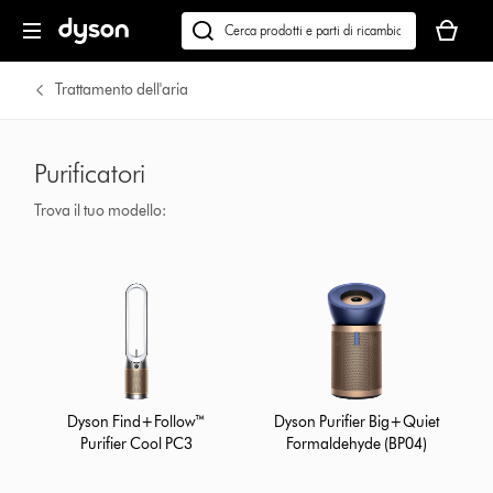
Il
carrello
Cerca
è
su
vuoto
dyson.it
Trattamento dell'aria
Purificatori
Trova il tuo modello:
Dyson Find+Follow™
Dyson Purifier Big+Quiet
Purifier Cool PC3
Formaldehyde (BP04)