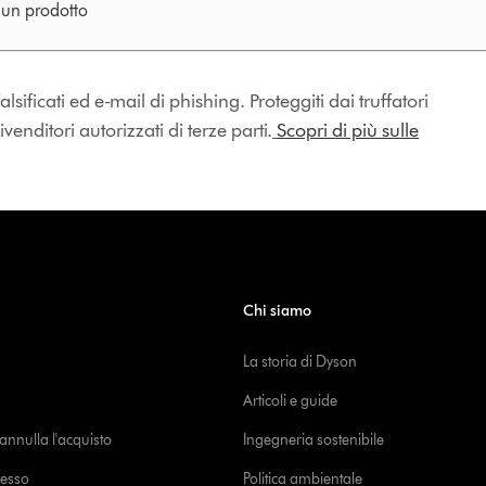
e un prodotto
lsificati ed e-mail di phishing. Proteggiti dai truffatori
enditori autorizzati di terze parti.
Scopri di più sulle
Chi siamo
La storia di Dyson
Articoli e guide
o annulla l'acquisto
Ingegneria sostenibile
cesso
Politica ambientale