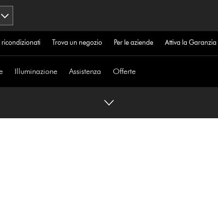
 ricondizionati
Trova un negozio
Per le aziende
Attiva la Garanzi
e
Illuminazione
Assistenza
Offerte