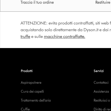
Traccia il tuo ordine
Restituir
ATTENZIONE: evita prodotti contraffatti, siti web fa
acquistando solo direttamente da Dyson.it e dai riv
truffe
e sulle
macchine contraffatte.
Prodotti
Servizi
Aspirapolvere
Contattaci
Cura dei capelli
Assistenza
Trattamento dell'aria
Restituisci 
Cuffie
Diritto di re