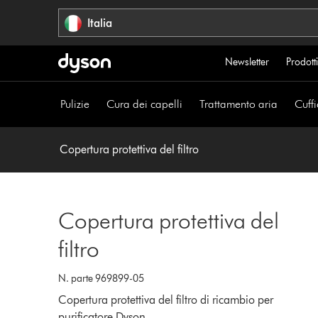
Salta
Italia
navigazione
Newsletter
Prodotti
Pulizie
Cura dei capelli
Trattamento aria
Cuffi
Copertura protettiva del filtro
Copertura protettiva del
filtro
N. parte 969899-05
Copertura protettiva del filtro di ricambio per
purificatore Dyson.