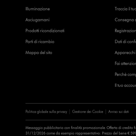
Illuminazione
Traccia il t
Asciugamani
Consegna de
Prodotti ricondizionati
Registrazio
Parti di ricambio
Dati di con
Mappa del sito
Apparecchi c
Fai attenzion
Perchè com
Il tuo acco
Politica globale sulla privacy
Gestione dei Cookie
Avviso sui dati
Messaggio pubblicitario con finalità promozionale. Offerta di credito 
31/12/2026 come da esempio rappresentativo: Prezzo del bene € 599