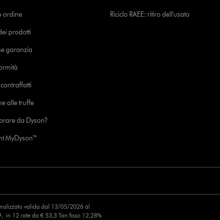
uo ordine
Riciclo RAEE: ritiro dell'usato
i prodotti
ne garanzia
formità
ontraffatti
e alle truffe
prare da Dyson?
unt MyDyson™
finalizzato valida dal 13/05/2026 al
, in 12 rate da € 53,3 Tan fisso 12,28%