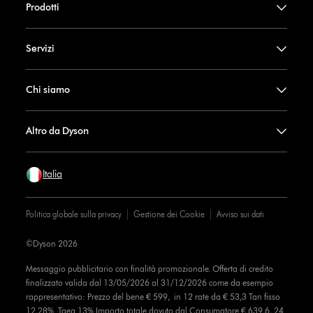
Prodotti
Servizi
Chi siamo
Altro da Dyson
Italia
Politica globale sulla privacy
Gestione dei Cookie
Avviso sui dati
©Dyson 2026
Messaggio pubblicitario con finalità promozionale. Offerta di credito
finalizzato valida dal 13/05/2026 al 31/12/2026 come da esempio
rappresentativo: Prezzo del bene € 599, in 12 rate da € 53,3 Tan fisso
12,28% Taeg 13% Importo totale dovuto dal Consumatore € 639,6, 24