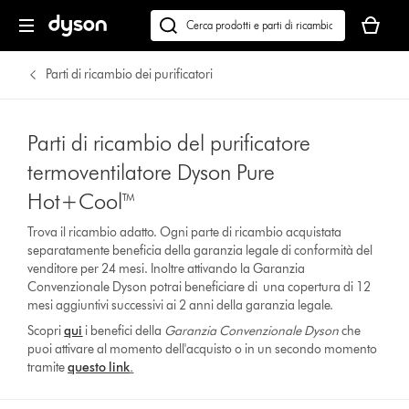
Il
carrello
Cerca
è
su
vuoto
dyson.it
Parti di ricambio dei purificatori
Parti di ricambio del purificatore
termoventilatore Dyson Pure
Hot+Cool™
Trova il ricambio adatto. Ogni parte di ricambio acquistata
separatamente beneficia della garanzia legale di conformità del
venditore per 24 mesi. Inoltre attivando la Garanzia
Convenzionale Dyson potrai beneficiare di una copertura di 12
mesi aggiuntivi successivi ai 2 anni della garanzia legale.
Scopri
qui
i benefici della
Garanzia Convenzionale Dyson
che
puoi attivare al momento dell'acquisto o in un secondo momento
tramite
questo link
.