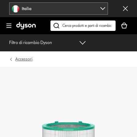
Salta
Italia
navigazione
Il
carrello
Cerca
è
su
vuoto
dyson.it
Filtro di ricambio Dyson
Accessori