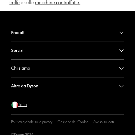
truffe
e sulle
macchine contraffatte.
Prodotti
Servizi
Chi siamo
Altro da Dyson
Italia
Politica globale sulla privacy
Gestione dei Cookie
Avviso sui dati
©Dyson 2026